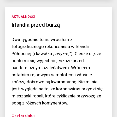
w
bazalt
Kategorie
AKTUALNOŚCI
Irlandia przed burzą
Dwa tygodnie temu wróciłem z
fotograficznego rekonesansu w Irlandii
Północnej (i kawałku „zwykłej”). Cieszę się, że
udało mi się wyjechać jeszcze przed
pandemicznym szaleństwem. Wróciłem
ostatnim rejsowym samolotem i właśnie
kończę dobrowolną kwarantannę. Nic mi nie
jest: wygląda na to, ze koronawirus brzydzi się
mieszanki robali, które cyklicznie przywożę ze
sobą z różnych kontynentów.
“Irlandia
Czytaj dalej