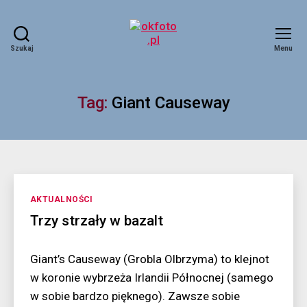
Szukaj
Menu
okfoto.pl
Tag:
Giant Causeway
Kategorie
AKTUALNOŚCI
Trzy strzały w bazalt
Giant’s Causeway (Grobla Olbrzyma) to klejnot
w koronie wybrzeża Irlandii Północnej (samego
w sobie bardzo pięknego). Zawsze sobie