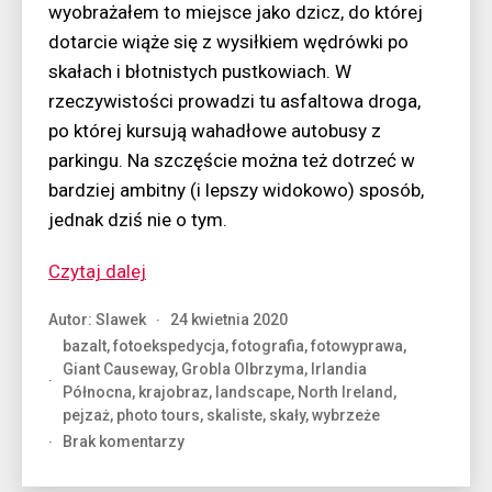
wyobrażałem to miejsce jako dzicz, do której
dotarcie wiąże się z wysiłkiem wędrówki po
skałach i błotnistych pustkowiach. W
rzeczywistości prowadzi tu asfaltowa droga,
po której kursują wahadłowe autobusy z
parkingu. Na szczęście można też dotrzeć w
bardziej ambitny (i lepszy widokowo) sposób,
jednak dziś nie o tym.
“Trzy
Czytaj dalej
strzały
Autor:
Slawek
24 kwietnia 2020
w
bazalt
,
fotoekspedycja
,
fotografia
,
fotowyprawa
,
bazalt”
Giant Causeway
,
Grobla Olbrzyma
,
Irlandia
Północna
,
krajobraz
,
landscape
,
North Ireland
,
pejzaż
,
photo tours
,
skaliste
,
skały
,
wybrzeże
do
Brak komentarzy
Trzy
strzały