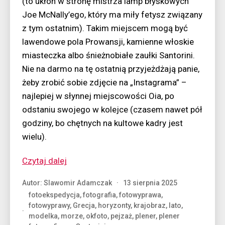
(to ukłon w stronę mistrza lamp błyskowych
Joe McNally’ego, który ma miły fetysz związany
z tym ostatnim). Takim miejscem mogą być
lawendowe pola Prowansji, kamienne włoskie
miasteczka albo śnieżnobiałe zaułki Santorini.
Nie na darmo na tę ostatnią przyjeżdżają panie,
żeby zrobić sobie zdjęcie na „Instagrama” –
najlepiej w słynnej miejscowości Oia, po
odstaniu swojego w kolejce (czasem nawet pół
godziny, bo chętnych na kultowe kadry jest
wielu).
“Santorini
Czytaj dalej
z
Autor:
Slawomir Adamczak
13 sierpnia 2025
modelką”
fotoekspedycja
,
fotografia
,
fotowyprawa
,
fotowyprawy
,
Grecja
,
horyzonty
,
krajobraz
,
lato
,
modelka
,
morze
,
okfoto
,
pejzaż
,
plener
,
plener