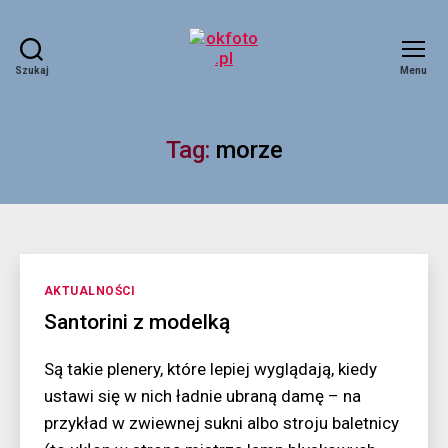
Szukaj
Menu
okfoto.pl
Tag:
morze
Kategorie
AKTUALNOŚCI
Santorini z modelką
Są takie plenery, które lepiej wyglądają, kiedy
ustawi się w nich ładnie ubraną damę – na
przykład w zwiewnej sukni albo stroju baletnicy