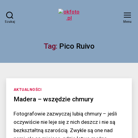
Szukaj
Menu
okfoto.pl
Tag:
Pico Ruivo
Kategorie
AKTUALNOŚCI
Madera – wszędzie chmury
Fotografowie zazwyczaj lubią chmury – jeśli
oczywiście nie leje się z nich deszcz i nie są
bezkształtną szarością. Zwykle są one nad