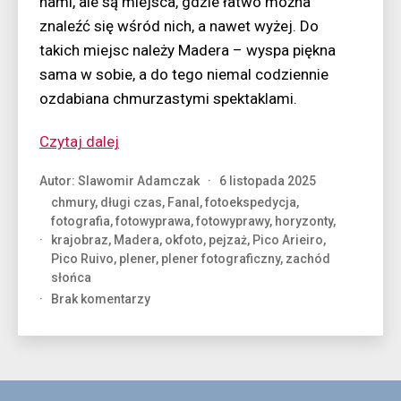
nami, ale są miejsca, gdzie łatwo można
znaleźć się wśród nich, a nawet wyżej. Do
takich miejsc należy Madera – wyspa piękna
sama w sobie, a do tego niemal codziennie
ozdabiana chmurzastymi spektaklami.
“Madera
Czytaj dalej
–
Autor:
Slawomir Adamczak
6 listopada 2025
wszędzie
chmury
,
długi czas
,
Fanal
,
fotoekspedycja
,
chmury”
fotografia
,
fotowyprawa
,
fotowyprawy
,
horyzonty
,
krajobraz
,
Madera
,
okfoto
,
pejzaż
,
Pico Arieiro
,
Pico Ruivo
,
plener
,
plener fotograficzny
,
zachód
słońca
do
Brak komentarzy
Madera
–
wszędzie
chmury