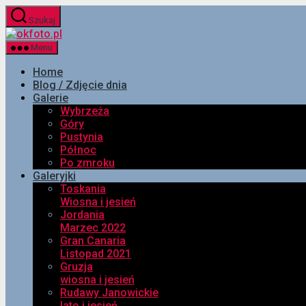
Przejdź
Szukaj
do
okfoto.pl
treści
Menu
Home
Blog / Zdjęcie dnia
Galerie
Wybrzeża
Góry
Pustynia
Północ
Po zmroku
Galeryjki
Toskania
Wiosna i jesień
Jordania
Marzec 2022
Gran Canaria
Listopad 2021
Gruzja
wiosna i jesień
Rudawy Janowickie
lato i jesień