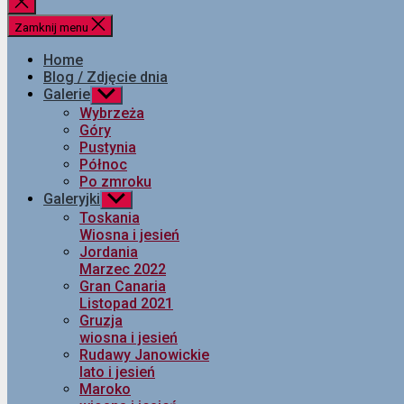
Zamknij
wyszukiwanie
Zamknij menu
Home
Blog / Zdjęcie dnia
Galerie
Pokaż
podmenu
Wybrzeża
Góry
Pustynia
Północ
Po zmroku
Galeryjki
Pokaż
podmenu
Toskania
Wiosna i jesień
Jordania
Marzec 2022
Gran Canaria
Listopad 2021
Gruzja
wiosna i jesień
Rudawy Janowickie
lato i jesień
Maroko