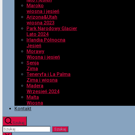
Maroko
wiosna i jesień
Arizona&Utah
wiosna 2023
Park Narodowy Glacier
Lato 2024
Irlandia Północna
Jesień
Morawy
Wiosna i jesień
Senja
Zima
Teneryfa i La Palma
Zima i wiosna
Madera
Wrzesień 2024
Malta
Wiosna
Kontakt
Szukaj
Szukaj: