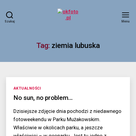
Szukaj
Menu
okfoto.pl
Tag:
ziemia lubuska
Kategorie
AKTUALNOŚCI
No sun, no problem…
Dzisiejsze zdjęcie dnia pochodzi z niedawnego
fotoweekendu w Parku Mużakowskim.
Właściwie w okolicach parku, a jeszcze
właściwiej – w geoparku. Jest tu jedno z