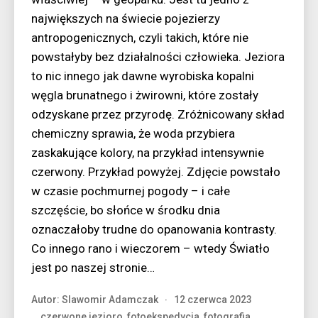
największych na świecie pojezierzy
antropogenicznych, czyli takich, które nie
powstałyby bez działalności człowieka. Jeziora
to nic innego jak dawne wyrobiska kopalni
węgla brunatnego i żwirowni, które zostały
odzyskane przez przyrodę. Zróżnicowany skład
chemiczny sprawia, że woda przybiera
zaskakujące kolory, na przykład intensywnie
czerwony. Przykład powyżej. Zdjęcie powstało
w czasie pochmurnej pogody – i całe
szczęście, bo słońce w środku dnia
oznaczałoby trudne do opanowania kontrasty.
Co innego rano i wieczorem – wtedy Światło
jest po naszej stronie…
Autor:
Slawomir Adamczak
12 czerwca 2023
czerwone jezioro
,
fotoekspedycja
,
fotografia
,