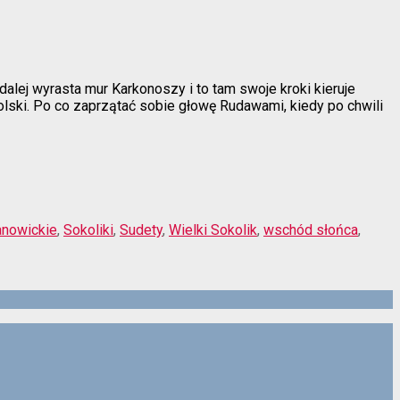
alej wyrasta mur Karkonoszy i to tam swoje kroki kieruje
Polski. Po co zaprzątać sobie głowę Rudawami, kiedy po chwili
nowickie
,
Sokoliki
,
Sudety
,
Wielki Sokolik
,
wschód słońca
,