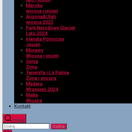
Maroko
wiosna i jesień
Arizona&Utah
wiosna 2023
Park Narodowy Glacier
Lato 2024
Irlandia Północna
Jesień
Morawy
Wiosna i jesień
Senja
Zima
Teneryfa i La Palma
Zima i wiosna
Madera
Wrzesień 2024
Malta
Wiosna
Kontakt
Szukaj
Szukaj: