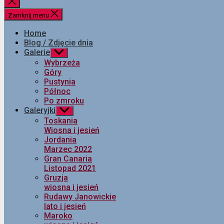
Zamknij
wyszukiwanie
Zamknij menu
Home
Blog / Zdjęcie dnia
Galerie
Pokaż
podmenu
Wybrzeża
Góry
Pustynia
Północ
Po zmroku
Galeryjki
Pokaż
podmenu
Toskania
Wiosna i jesień
Jordania
Marzec 2022
Gran Canaria
Listopad 2021
Gruzja
wiosna i jesień
Rudawy Janowickie
lato i jesień
Maroko