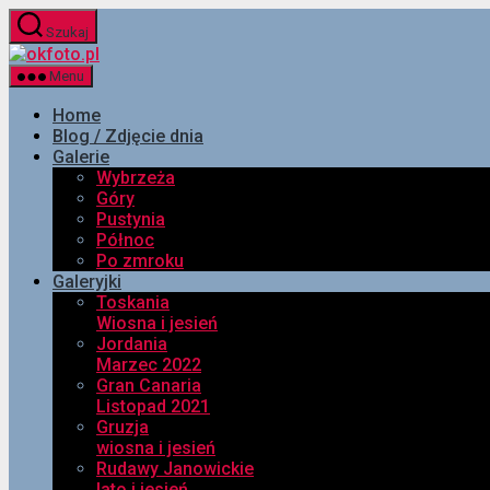
Przejdź
Szukaj
do
okfoto.pl
treści
Menu
Home
Blog / Zdjęcie dnia
Galerie
Wybrzeża
Góry
Pustynia
Północ
Po zmroku
Galeryjki
Toskania
Wiosna i jesień
Jordania
Marzec 2022
Gran Canaria
Listopad 2021
Gruzja
wiosna i jesień
Rudawy Janowickie
lato i jesień