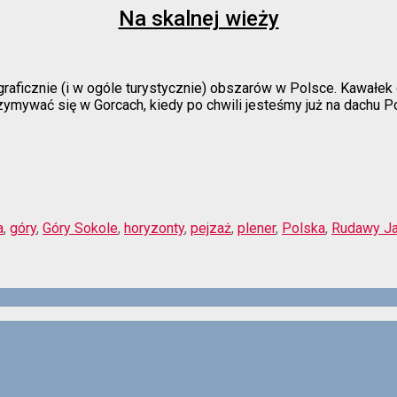
Na skalnej wieży
raficznie (i w ogóle turystycznie) obszarów w Polsce. Kawałek d
trzymywać się w Gorcach, kiedy po chwili jesteśmy już na dachu 
a
,
góry
,
Góry Sokole
,
horyzonty
,
pejzaż
,
plener
,
Polska
,
Rudawy Ja