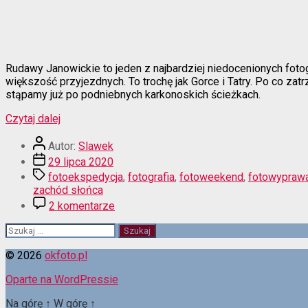
Rudawy Janowickie to jeden z najbardziej niedocenionych fotog
większość przyjezdnych. To trochę jak Gorce i Tatry. Po co za
stąpamy już po podniebnych karkonoskich ścieżkach.
“Na
Czytaj dalej
skalnej
Autor
wieży”
Autor:
Slawek
wpisu
Data
29 lipca 2020
wpisu
Tagi
fotoekspedycja
,
fotografia
,
fotoweekend
,
fotowypraw
zachód słońca
do
2 komentarze
Na
skalnej
Szukaj:
wieży
© 2026
okfoto.pl
Oparte na WordPressie
Na górę
↑
W górę
↑