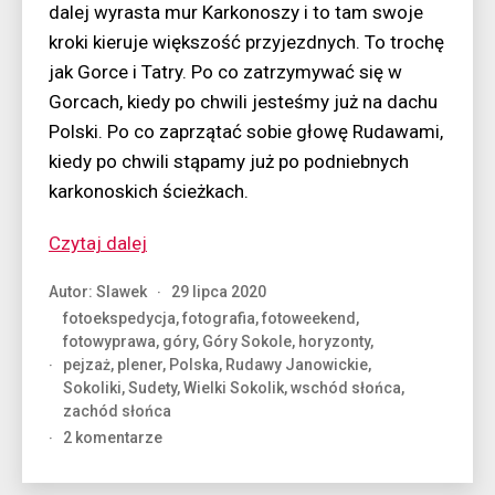
dalej wyrasta mur Karkonoszy i to tam swoje
kroki kieruje większość przyjezdnych. To trochę
jak Gorce i Tatry. Po co zatrzymywać się w
Gorcach, kiedy po chwili jesteśmy już na dachu
Polski. Po co zaprzątać sobie głowę Rudawami,
kiedy po chwili stąpamy już po podniebnych
karkonoskich ścieżkach.
“Na
Czytaj dalej
skalnej
Autor:
Slawek
29 lipca 2020
wieży”
fotoekspedycja
,
fotografia
,
fotoweekend
,
fotowyprawa
,
góry
,
Góry Sokole
,
horyzonty
,
pejzaż
,
plener
,
Polska
,
Rudawy Janowickie
,
Sokoliki
,
Sudety
,
Wielki Sokolik
,
wschód słońca
,
zachód słońca
do
2 komentarze
Na
skalnej