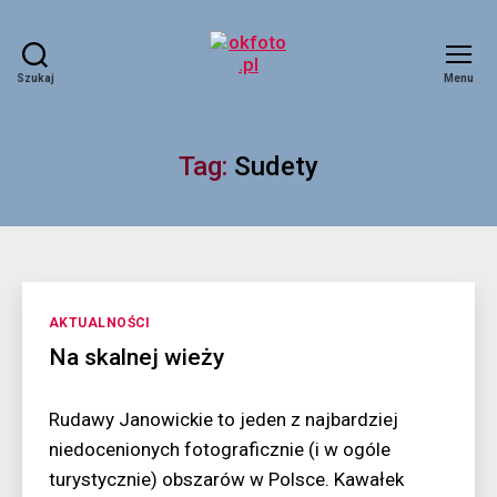
Szukaj
Menu
okfoto.pl
Tag:
Sudety
Kategorie
AKTUALNOŚCI
Na skalnej wieży
Rudawy Janowickie to jeden z najbardziej
niedocenionych fotograficznie (i w ogóle
turystycznie) obszarów w Polsce. Kawałek