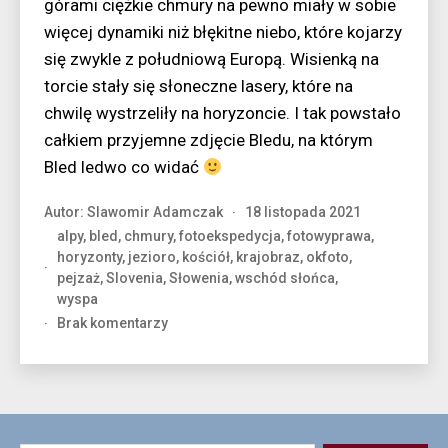
górami ciężkie chmury na pewno miały w sobie
więcej dynamiki niż błękitne niebo, które kojarzy
się zwykle z południową Europą. Wisienką na
torcie stały się słoneczne lasery, które na
chwilę wystrzeliły na horyzoncie. I tak powstało
całkiem przyjemne zdjęcie Bledu, na którym
Bled ledwo co widać
Autor:
Slawomir Adamczak
18 listopada 2021
alpy
,
bled
,
chmury
,
fotoekspedycja
,
fotowyprawa
,
horyzonty
,
jezioro
,
kościół
,
krajobraz
,
okfoto
,
pejzaż
,
Slovenia
,
Słowenia
,
wschód słońca
,
wyspa
do
Brak komentarzy
Przebłysk
nad
Bledem