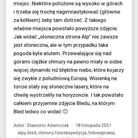
miejsc. Niektóre położone są wysoko w górach
i trzeba się trochę nagimnastykować (głównie
za kółkiem) żeby tam dotrzeć. Z takiego
właśnie miejsca powstało powyższe zdjęcie.
Jak widać „słoneczna strona Alp” nie zawsze
jest słoneczna, ale w tym przypadku taka
pogoda była atutem. Przewalające się nad
górami ciężkie chmury na pewno miały w sobie
więcej dynamiki niż błękitne niebo, które kojarzy
się zwykle z południową Europą. Wisienką na
torcie stały się słoneczne lasery, które na
chwilę wystrzeliły na horyzoncie. I tak powstało
całkiem przyjemne zdjęcie Bledu, na którym
Bled ledwo co widać 🙂
Autor:
Slawomir Adamczak
18 listopada 2021
alpy
,
bled
,
chmury
,
fotoekspedycja
,
fotowyprawa
,