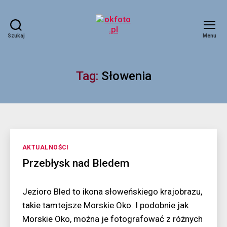
Szukaj
Menu
okfoto.pl
Tag:
Słowenia
Kategorie
AKTUALNOŚCI
Przebłysk nad Bledem
Jezioro Bled to ikona słoweńskiego krajobrazu,
takie tamtejsze Morskie Oko. I podobnie jak
Morskie Oko, można je fotografować z różnych