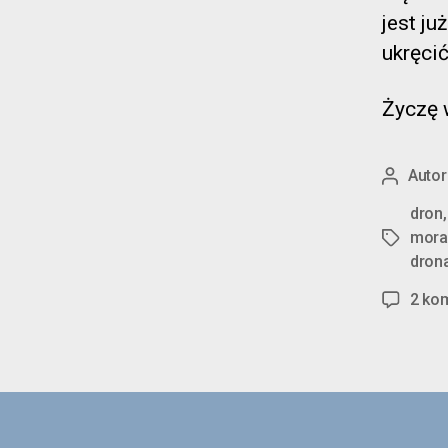
jest ju
ukręcić
Życzę w
Autor
Autor
wpisu
dron
mora
Tagi
dron
2 ko