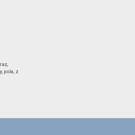
braz
,
y
,
pola
,
z