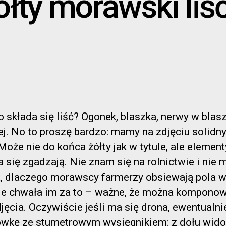
ółty morawski liś
 składa się liść? Ogonek, blaszka, nerwy w blasz
ej. No to proszę bardzo: mamy na zdjęciu solidn
 Może nie do końca żółty jak w tytule, ale element
a się zgadzają. Nie znam się na rolnictwie i nie
a, dlaczego morawscy farmerzy obsiewają pola w
ale chwała im za to – ważne, że można kompono
jęcia. Oczywiście jeśli ma się drona, ewentualni
ówkę ze stumetrowym wysięgnikiem: z dołu wido