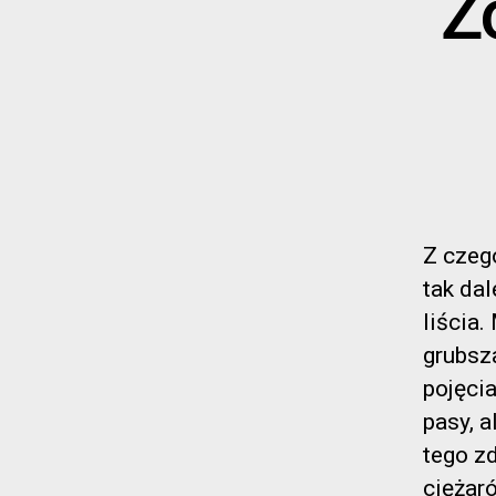
Ż
Z czego
tak dal
liścia.
grubsz
pojęci
pasy, 
tego zd
ciężar