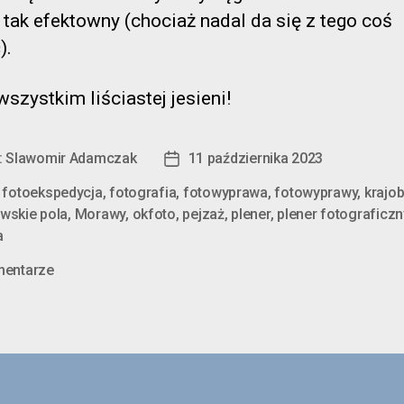
ż tak efektowny (chociaż nadal da się z tego coś
).
szystkim liściastej jesieni!
:
Slawomir Adamczak
11 października 2023
Data
wpisu
,
fotoekspedycja
,
fotografia
,
fotowyprawa
,
fotowyprawy
,
krajo
wskie pola
,
Morawy
,
okfoto
,
pejzaż
,
plener
,
plener fotograficzn
a
do
mentarze
Żółty
morawski
liść…