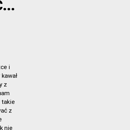
ć…
ce i
y kawał
y z
 mam
 takie
wać z
e
k nie