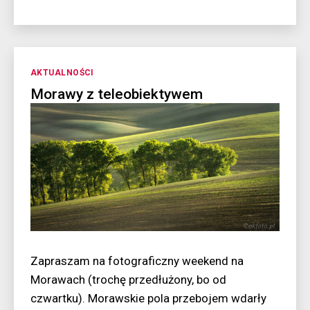
A
może
by
tak…
uciec
Kategorie
AKTUALNOŚCI
na
Morawy z teleobiektywem
pola?
Zapraszam na fotograficzny weekend na
Morawach (trochę przedłużony, bo od
czwartku). Morawskie pola przebojem wdarły