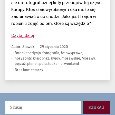
się do fotograficznej listy przebojów tej części
Europy. Ktoś o niewyrobionym oku może się
zastanawiać o co chodzi. Jaka jest frajda w
robieniu zdjęć polom, które są wszędzie?
“Morawy
Czytaj dalej
z
Autor:
Slawek
29 stycznia 2020
teleobiektywem”
fotoekspedycja
,
fotografia
,
fotowyprawa
,
horyzonty
,
krajobraz
,
Kyjov
,
morawskie
,
Morawy
,
pejzaż
,
plener
,
pola
,
toskania
,
weekend
do
Brak komentarzy
Morawy
z
teleobiektywem
Szukaj: