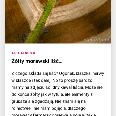
Kategorie
AKTUALNOŚCI
Żółty morawski liść…
Z czego składa się liść? Ogonek, blaszka, nerwy
w blaszce i tak dalej. No to proszę bardzo:
mamy na zdjęciu solidny kawał liścia. Może nie
do końca żółty jak w tytule, ale elementy z
grubsza się zgadzają. Nie znam się na
rolnictwie i nie mam pojęcia, dlaczego
morawscy farmerzy obsiewają pola w takie