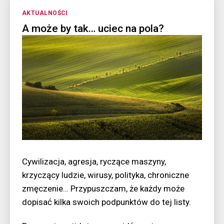
Kategorie
AKTUALNOŚCI
A może by tak… uciec na pola?
Cywilizacja, agresja, ryczące maszyny,
krzyczący ludzie, wirusy, polityka, chroniczne
zmęczenie… Przypuszczam, że każdy może
dopisać kilka swoich podpunktów do tej listy.