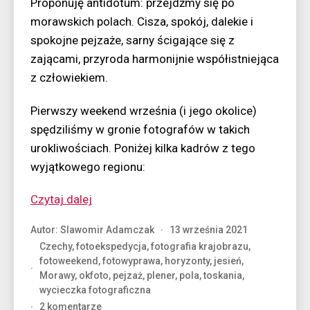
Proponuję antidotum: przejdźmy się po
morawskich polach. Cisza, spokój, dalekie i
spokojne pejzaże, sarny ścigające się z
zającami, przyroda harmonijnie współistniejąca
z człowiekiem.
Pierwszy weekend września (i jego okolice)
spędziliśmy w gronie fotografów w takich
urokliwościach. Poniżej kilka kadrów z tego
wyjątkowego regionu:
“A
Czytaj dalej
może
Autor:
Slawomir Adamczak
13 września 2021
by
Czechy
,
fotoekspedycja
,
fotografia krajobrazu
,
tak…
fotoweekend
,
fotowyprawa
,
horyzonty
,
jesień
,
uciec
Morawy
,
okfoto
,
pejzaż
,
plener
,
pola
,
toskania
,
na
wycieczka fotograficzna
pola?”
do
2 komentarze