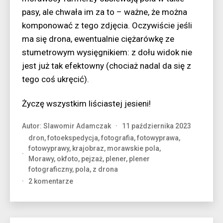
pasy, ale chwała im za to – ważne, że można
komponować z tego zdjęcia. Oczywiście jeśli
ma się drona, ewentualnie ciężarówkę ze
stumetrowym wysięgnikiem: z dołu widok nie
jest już tak efektowny (chociaż nadal da się z
tego coś ukręcić).
Życzę wszystkim liściastej jesieni!
Autor:
Slawomir Adamczak
11 października 2023
dron
,
fotoekspedycja
,
fotografia
,
fotowyprawa
,
fotowyprawy
,
krajobraz
,
morawskie pola
,
Morawy
,
okfoto
,
pejzaż
,
plener
,
plener
fotograficzny
,
pola
,
z drona
do
2 komentarze
Żółty
morawski
liść…