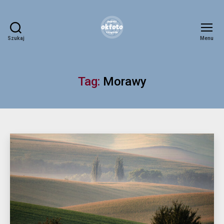
Szukaj
Menu
okfoto.pl
Tag:
Morawy