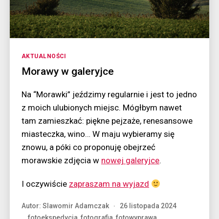
Kategorie
AKTUALNOŚCI
Morawy w galeryjce
Na “Morawki” jeździmy regularnie i jest to jedno
z moich ulubionych miejsc. Mógłbym nawet
tam zamieszkać: piękne pejzaże, renesansowe
miasteczka, wino… W maju wybieramy się
znowu, a póki co proponuję obejrzeć
morawskie zdjęcia w
nowej galeryjce
.
I oczywiście
zapraszam na wyjazd
Autor:
Slawomir Adamczak
26 listopada 2024
fotoekspedycja
,
fotografia
,
fotowyprawa
,