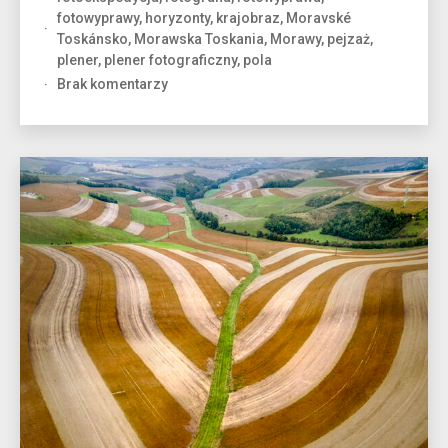
fotowyprawy
,
horyzonty
,
krajobraz
,
Moravské
Toskánsko
,
Morawska Toskania
,
Morawy
,
pejzaż
,
plener
,
plener fotograficzny
,
pola
do
Brak komentarzy
Morawy
w
galeryjce