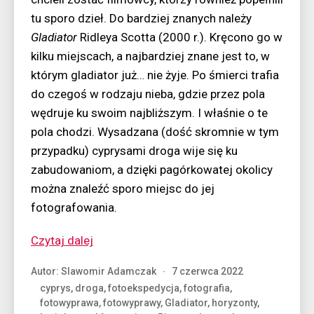
tu sporo dzieł. Do bardziej znanych należy
Gladiator
Ridleya Scotta (2000 r.). Kręcono go w
kilku miejscach, a najbardziej znane jest to, w
którym gladiator już… nie żyje. Po śmierci trafia
do czegoś w rodzaju nieba, gdzie przez pola
wędruje ku swoim najbliższym. I właśnie o te
pola chodzi. Wysadzana (dość skromnie w tym
przypadku) cyprysami droga wije się ku
zabudowaniom, a dzięki pagórkowatej okolicy
można znaleźć sporo miejsc do jej
fotografowania.
“Z
Czytaj dalej
wizytą
Autor:
Slawomir Adamczak
7 czerwca 2022
u
cyprys
,
droga
,
fotoekspedycja
,
fotografia
,
gladiatora”
fotowyprawa
,
fotowyprawy
,
Gladiator
,
horyzonty
,