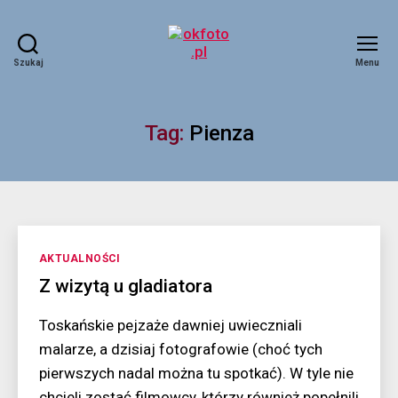
Szukaj
Menu
okfoto.pl
Tag:
Pienza
Kategorie
AKTUALNOŚCI
Z wizytą u gladiatora
Toskańskie pejzaże dawniej uwieczniali
malarze, a dzisiaj fotografowie (choć tych
pierwszych nadal można tu spotkać). W tyle nie
chcieli zostać filmowcy, którzy również popełnili