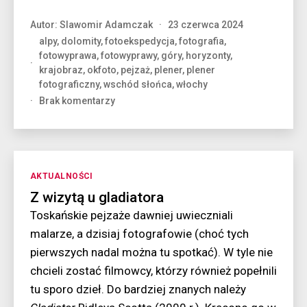
Autor:
Slawomir Adamczak
23 czerwca 2024
alpy
,
dolomity
,
fotoekspedycja
,
fotografia
,
fotowyprawa
,
fotowyprawy
,
góry
,
horyzonty
,
krajobraz
,
okfoto
,
pejzaż
,
plener
,
plener
fotograficzny
,
wschód słońca
,
włochy
do
Brak komentarzy
Wschód
z
wysepką
Kategorie
AKTUALNOŚCI
Z wizytą u gladiatora
Toskańskie pejzaże dawniej uwieczniali
malarze, a dzisiaj fotografowie (choć tych
pierwszych nadal można tu spotkać). W tyle nie
chcieli zostać filmowcy, którzy również popełnili
tu sporo dzieł. Do bardziej znanych należy