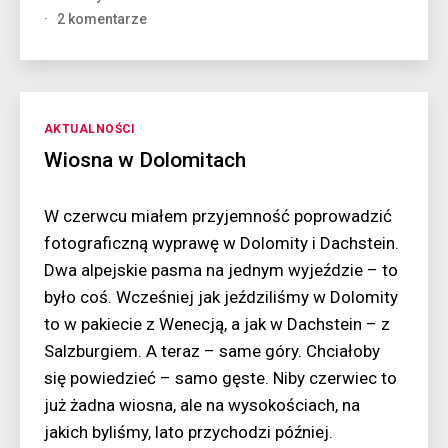
do
2 komentarze
Z
wizytą
u
gladiatora
Kategorie
AKTUALNOŚCI
Wiosna w Dolomitach
W czerwcu miałem przyjemność poprowadzić
fotograficzną wyprawę w Dolomity i Dachstein.
Dwa alpejskie pasma na jednym wyjeździe – to
było coś. Wcześniej jak jeździliśmy w Dolomity
to w pakiecie z Wenecją, a jak w Dachstein – z
Salzburgiem. A teraz – same góry. Chciałoby
się powiedzieć – samo gęste. Niby czerwiec to
już żadna wiosna, ale na wysokościach, na
jakich byliśmy, lato przychodzi później.