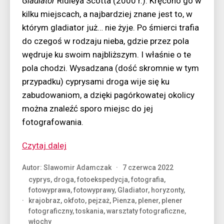
Gladiator
Ridleya Scotta (2000 r.). Kręcono go w
kilku miejscach, a najbardziej znane jest to, w
którym gladiator już… nie żyje. Po śmierci trafia
do czegoś w rodzaju nieba, gdzie przez pola
wędruje ku swoim najbliższym. I właśnie o te
pola chodzi. Wysadzana (dość skromnie w tym
przypadku) cyprysami droga wije się ku
zabudowaniom, a dzięki pagórkowatej okolicy
można znaleźć sporo miejsc do jej
fotografowania.
“Z
Czytaj dalej
wizytą
Autor:
Slawomir Adamczak
7 czerwca 2022
u
cyprys
,
droga
,
fotoekspedycja
,
fotografia
,
gladiatora”
fotowyprawa
,
fotowyprawy
,
Gladiator
,
horyzonty
,
krajobraz
,
okfoto
,
pejzaż
,
Pienza
,
plener
,
plener
fotograficzny
,
toskania
,
warsztaty fotograficzne
,
włochy