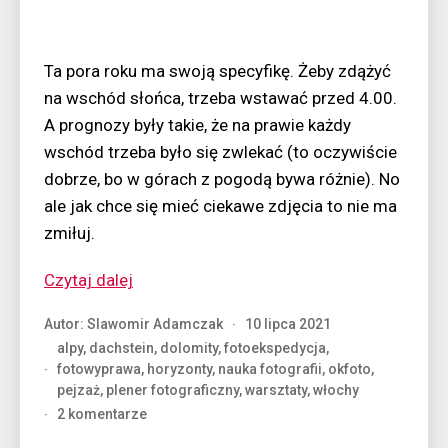
Ta pora roku ma swoją specyfikę. Żeby zdążyć
na wschód słońca, trzeba wstawać przed 4.00.
A prognozy były takie, że na prawie każdy
wschód trzeba było się zwlekać (to oczywiście
dobrze, bo w górach z pogodą bywa różnie). No
ale jak chce się mieć ciekawe zdjęcia to nie ma
zmiłuj.
“Wiosna
Czytaj dalej
w
Autor:
Slawomir Adamczak
10 lipca 2021
Dolomitach”
alpy
,
dachstein
,
dolomity
,
fotoekspedycja
,
fotowyprawa
,
horyzonty
,
nauka fotografii
,
okfoto
,
pejzaż
,
plener fotograficzny
,
warsztaty
,
włochy
do
2 komentarze
Wiosna