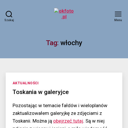
Szukaj
Menu
okfoto.pl
Tag:
włochy
Kategorie
AKTUALNOŚCI
Toskania w galeryjce
Pozostając w temacie fałdów i wieloplanów
zaktualizowałem galeryjkę ze zdjęciami z
Toskanii. Można ją
obejrzeć tutaj
. Są w niej