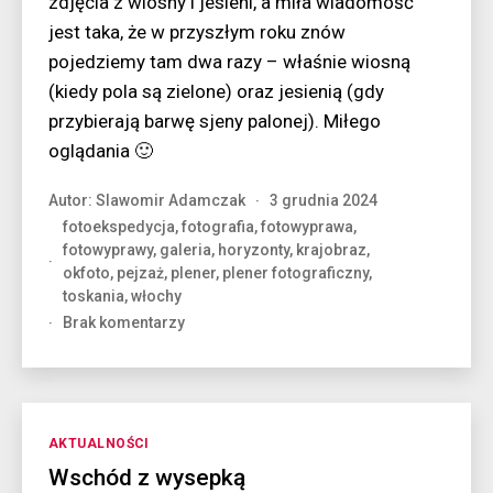
zdjęcia z wiosny i jesieni, a miła wiadomość
jest taka, że w przyszłym roku znów
pojedziemy tam dwa razy – właśnie wiosną
(kiedy pola są zielone) oraz jesienią (gdy
przybierają barwę sjeny palonej). Miłego
oglądania 🙂
Autor:
Slawomir Adamczak
3 grudnia 2024
fotoekspedycja
,
fotografia
,
fotowyprawa
,
fotowyprawy
,
galeria
,
horyzonty
,
krajobraz
,
okfoto
,
pejzaż
,
plener
,
plener fotograficzny
,
toskania
,
włochy
do
Brak komentarzy
Toskania
w
galeryjce
Kategorie
AKTUALNOŚCI
Wschód z wysepką