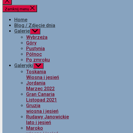
Zamknij
wyszukiwanie
Zamknij menu
Home
Blog / Zdjęcie dnia
Galerie
Pokaż
podmenu
Wybrzeża
Góry
Pustynia
Północ
Po zmroku
Galeryjki
Pokaż
podmenu
Toskania
Wiosna i jesień
Jordania
Marzec 2022
Gran Canaria
Listopad 2021
Gruzja
wiosna i jesień
Rudawy Janowickie
lato i jesień
Maroko