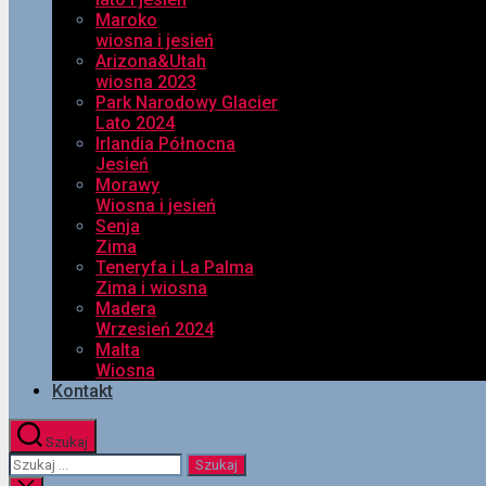
Maroko
wiosna i jesień
Arizona&Utah
wiosna 2023
Park Narodowy Glacier
Lato 2024
Irlandia Północna
Jesień
Morawy
Wiosna i jesień
Senja
Zima
Teneryfa i La Palma
Zima i wiosna
Madera
Wrzesień 2024
Malta
Wiosna
Kontakt
Szukaj
Szukaj: