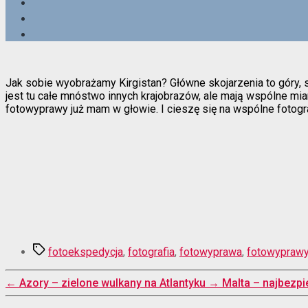
Jak sobie wyobrażamy Kirgistan? Główne skojarzenia to góry, 
jest tu całe mnóstwo innych krajobrazów, ale mają wspólne mian
fotowyprawy już mam w głowie. I cieszę się na wspólne fotog
Tagi
fotoekspedycja
,
fotografia
,
fotowyprawa
,
fotowypraw
←
Azory – zielone wulkany na Atlantyku
→
Malta – najbezpi