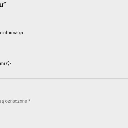
u”
a informacja.
ami 🙂
są oznaczone
*