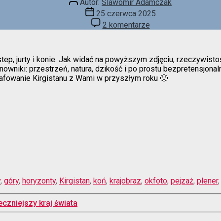
Autor:
Slawomir Adamczak
wpisu
Data
25 czerwca 2025
wpisu
do
2 komentarze
Kwintesencja
Kirgistanu
step, jurty i konie. Jak widać na powyższym zdjęciu, rzeczywi
owniki: przestrzeń, natura, dzikość i po prostu bezpretensjonal
rafowanie Kirgistanu z Wami w przyszłym roku 🙂
y
,
góry
,
horyzonty
,
Kirgistan
,
koń
,
krajobraz
,
okfoto
,
pejzaż
,
plener
eczniejszy kraj świata