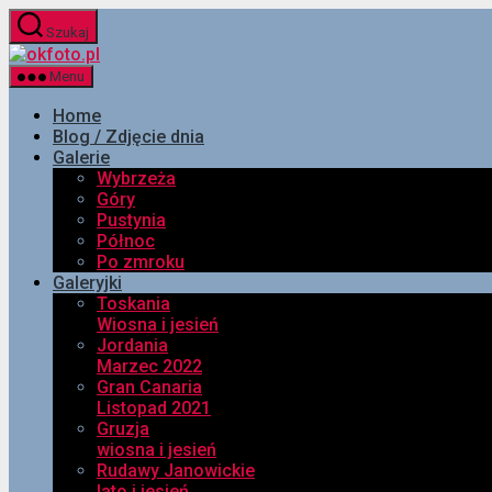
Przejdź
Szukaj
do
okfoto.pl
treści
Menu
Home
Blog / Zdjęcie dnia
Galerie
Wybrzeża
Góry
Pustynia
Północ
Po zmroku
Galeryjki
Toskania
Wiosna i jesień
Jordania
Marzec 2022
Gran Canaria
Listopad 2021
Gruzja
wiosna i jesień
Rudawy Janowickie
lato i jesień