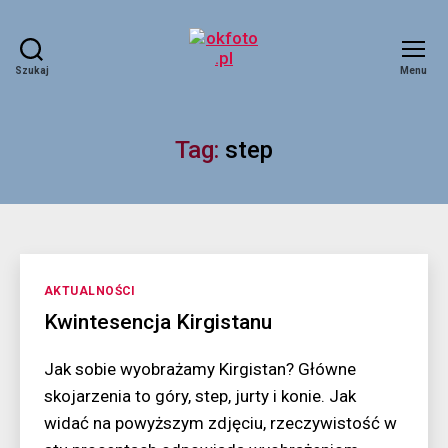
Szukaj
Menu
okfoto.pl
Tag:
step
Kategorie
AKTUALNOŚCI
Kwintesencja Kirgistanu
Jak sobie wyobrażamy Kirgistan? Główne
skojarzenia to góry, step, jurty i konie. Jak
widać na powyższym zdjęciu, rzeczywistość w