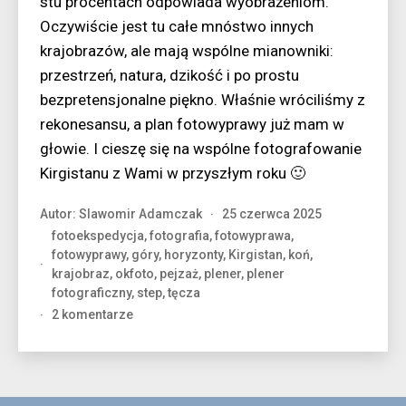
stu procentach odpowiada wyobrażeniom.
Oczywiście jest tu całe mnóstwo innych
krajobrazów, ale mają wspólne mianowniki:
przestrzeń, natura, dzikość i po prostu
bezpretensjonalne piękno. Właśnie wróciliśmy z
rekonesansu, a plan fotowyprawy już mam w
głowie. I cieszę się na wspólne fotografowanie
Kirgistanu z Wami w przyszłym roku 🙂
Autor:
Slawomir Adamczak
25 czerwca 2025
fotoekspedycja
,
fotografia
,
fotowyprawa
,
fotowyprawy
,
góry
,
horyzonty
,
Kirgistan
,
koń
,
krajobraz
,
okfoto
,
pejzaż
,
plener
,
plener
fotograficzny
,
step
,
tęcza
do
2 komentarze
Kwintesencja
Kirgistanu