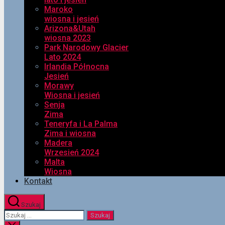
Maroko
wiosna i jesień
Arizona&Utah
wiosna 2023
Park Narodowy Glacier
Lato 2024
Irlandia Północna
Jesień
Morawy
Wiosna i jesień
Senja
Zima
Teneryfa i La Palma
Zima i wiosna
Madera
Wrzesień 2024
Malta
Wiosna
Kontakt
Szukaj
Szukaj: