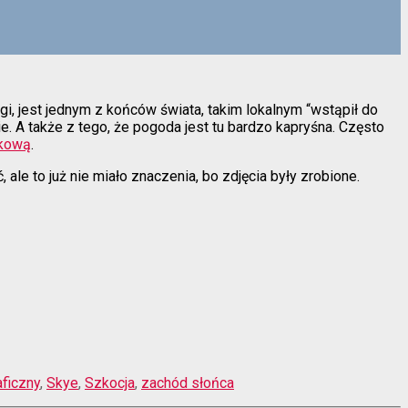
gi, jest jednym z końców świata, takim lokalnym “wstąpił do
e. A także z tego, że pogoda jest tu bardzo kapryśna. Często
skową
.
le to już nie miało znaczenia, bo zdjęcia były zrobione.
aficzny
,
Skye
,
Szkocja
,
zachód słońca