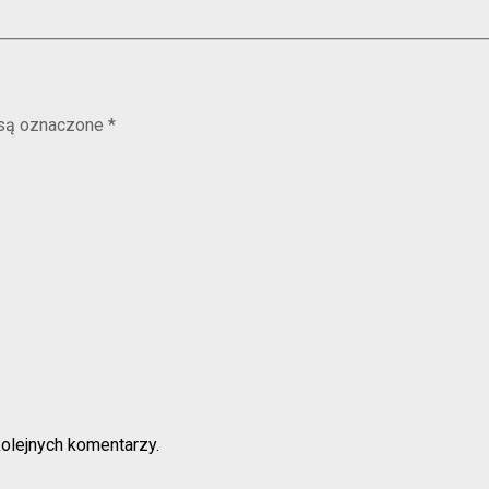
są oznaczone
*
kolejnych komentarzy.