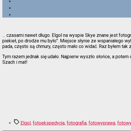
… czasami nawet długo. Elgol na wyspie Skye znane jest fotogr
piekieł, po drodze mu było”. Miejsce słynie ze wspaniałego wy
pada, często są chmury, często mało co widać. Raz byłem tak
Tym razem jednak się udało. Najpierw wyszło słońce, a potem ch
Szach i mat!
Tagi
Elgol
,
fotoekspedycja
,
fotografia
,
fotowyprawa
,
fotow