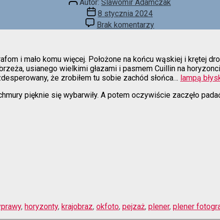
Autor:
Slawomir Adamczak
wpisu
Data
8 stycznia 2024
wpisu
do
Brak komentarzy
Na
światło
trzeba
afom i mało komu więcej. Położone na końcu wąskiej i krętej dro
poczekać…
brzeża, usianego wielkimi głazami i pasmem Cuillin na horyzonci
 zdesperowany, że zrobiłem tu sobie zachód słońca…
lampą bły
mury pięknie się wybarwiły. A potem oczywiście zaczęło padać, a
yprawy
,
horyzonty
,
krajobraz
,
okfoto
,
pejzaż
,
plener
,
plener fotogr