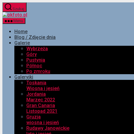
Przejdź
Szukaj
do
okfoto.pl
treści
Menu
Home
Blog / Zdjęcie dnia
Galerie
Wybrzeża
Góry
Pustynia
Północ
Po zmroku
Galeryjki
Toskania
Wiosna i jesień
Jordania
Marzec 2022
Gran Canaria
Listopad 2021
Gruzja
wiosna i jesień
Rudawy Janowickie
lato i jesień