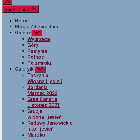
Zamknij
wyszukiwanie
Zamknij menu
Home
Blog / Zdjęcie dnia
Galerie
Pokaż
podmenu
Wybrzeża
Góry
Pustynia
Północ
Po zmroku
Galeryjki
Pokaż
podmenu
Toskania
Wiosna i jesień
Jordania
Marzec 2022
Gran Canaria
Listopad 2021
Gruzja
wiosna i jesień
Rudawy Janowickie
lato i jesień
Maroko