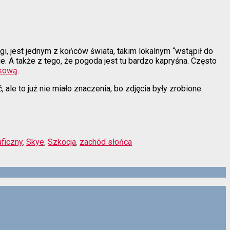
gi, jest jednym z końców świata, takim lokalnym “wstąpił do
e. A także z tego, że pogoda jest tu bardzo kapryśna. Często
skową
.
le to już nie miało znaczenia, bo zdjęcia były zrobione.
aficzny
,
Skye
,
Szkocja
,
zachód słońca