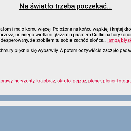
Na światło trzeba poczekać…
afom i mało komu więcej. Położone na końcu wąskiej i krętej dro
brzeża, usianego wielkimi głazami i pasmem Cuillin na horyzonci
 zdesperowany, że zrobiłem tu sobie zachód słońca…
lampą bły
mury pięknie się wybarwiły. A potem oczywiście zaczęło padać, a
yprawy
,
horyzonty
,
krajobraz
,
okfoto
,
pejzaż
,
plener
,
plener fotogr