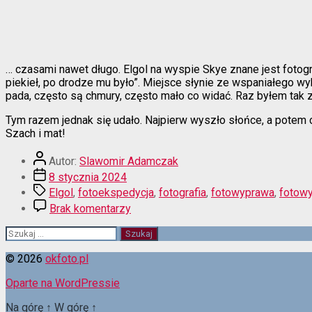
… czasami nawet długo. Elgol na wyspie Skye znane jest fotogr
piekieł, po drodze mu było”. Miejsce słynie ze wspaniałego wy
pada, często są chmury, często mało co widać. Raz byłem tak
Tym razem jednak się udało. Najpierw wyszło słońce, a potem ch
Szach i mat!
Autor
Autor:
Slawomir Adamczak
wpisu
Data
8 stycznia 2024
wpisu
Tagi
Elgol
,
fotoekspedycja
,
fotografia
,
fotowyprawa
,
fotow
do
Brak komentarzy
Na
światło
Szukaj:
trzeba
poczekać…
© 2026
okfoto.pl
Oparte na WordPressie
Na górę
↑
W górę
↑