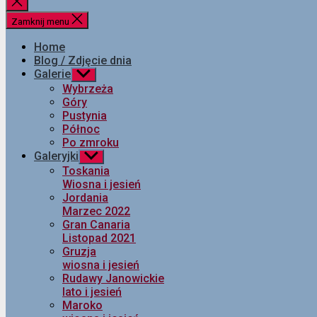
Zamknij
wyszukiwanie
Zamknij menu
Home
Blog / Zdjęcie dnia
Galerie
Pokaż
podmenu
Wybrzeża
Góry
Pustynia
Północ
Po zmroku
Galeryjki
Pokaż
podmenu
Toskania
Wiosna i jesień
Jordania
Marzec 2022
Gran Canaria
Listopad 2021
Gruzja
wiosna i jesień
Rudawy Janowickie
lato i jesień
Maroko