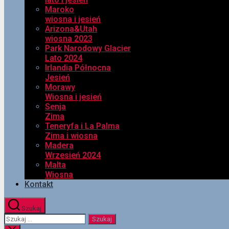
Maroko
wiosna i jesień
Arizona&Utah
wiosna 2023
Park Narodowy Glacier
Lato 2024
Irlandia Północna
Jesień
Morawy
Wiosna i jesień
Senja
Zima
Teneryfa i La Palma
Zima i wiosna
Madera
Wrzesień 2024
Malta
Wiosna
Kontakt
Szukaj
Szukaj: