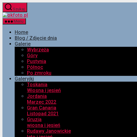
Przejdź
Szukaj
do
okfoto.pl
treści
Menu
Home
Blog / Zdjęcie dnia
Galerie
Wybrzeża
Góry
Pustynia
Północ
Po zmroku
Galeryjki
Toskania
Wiosna i jesień
Jordania
Marzec 2022
Gran Canaria
Listopad 2021
Gruzja
wiosna i jesień
Rudawy Janowickie
lato i jesień