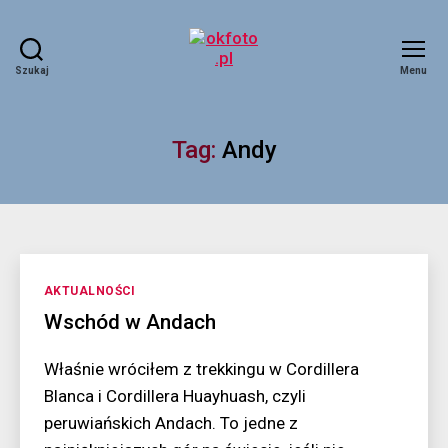
Szukaj
Menu
okfoto.pl
Tag:
Andy
Kategorie
AKTUALNOŚCI
Wschód w Andach
Właśnie wróciłem z trekkingu w Cordillera
Blanca i Cordillera Huayhuash, czyli
peruwiańskich Andach. To jedne z