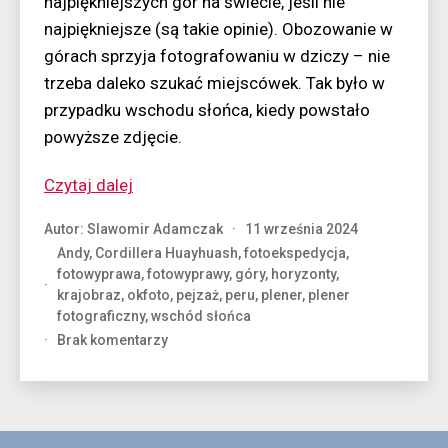
najpiękniejszych gór na świecie, jeśli nie
najpiękniejsze (są takie opinie). Obozowanie w
górach sprzyja fotografowaniu w dziczy – nie
trzeba daleko szukać miejscówek. Tak było w
przypadku wschodu słońca, kiedy powstało
powyższe zdjęcie.
“Wschód
Czytaj dalej
w
Autor:
Slawomir Adamczak
11 września 2024
Andach”
Andy
,
Cordillera Huayhuash
,
fotoekspedycja
,
fotowyprawa
,
fotowyprawy
,
góry
,
horyzonty
,
krajobraz
,
okfoto
,
pejzaż
,
peru
,
plener
,
plener
fotograficzny
,
wschód słońca
do
Brak komentarzy
Wschód
w
Andach