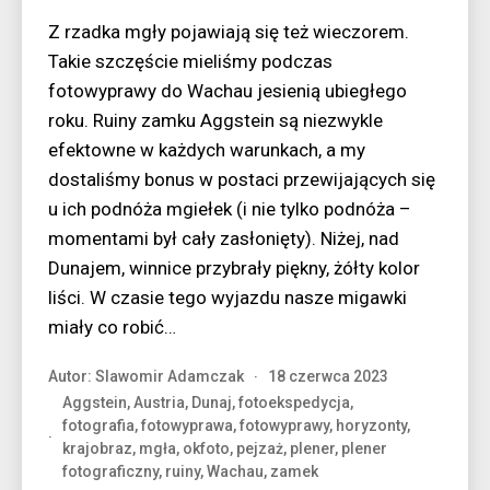
Z rzadka mgły pojawiają się też wieczorem.
Takie szczęście mieliśmy podczas
fotowyprawy do Wachau jesienią ubiegłego
roku. Ruiny zamku Aggstein są niezwykle
efektowne w każdych warunkach, a my
dostaliśmy bonus w postaci przewijających się
u ich podnóża mgiełek (i nie tylko podnóża –
momentami był cały zasłonięty). Niżej, nad
Dunajem, winnice przybrały piękny, żółty kolor
liści. W czasie tego wyjazdu nasze migawki
miały co robić…
Autor:
Slawomir Adamczak
18 czerwca 2023
Aggstein
,
Austria
,
Dunaj
,
fotoekspedycja
,
fotografia
,
fotowyprawa
,
fotowyprawy
,
horyzonty
,
krajobraz
,
mgła
,
okfoto
,
pejzaż
,
plener
,
plener
fotograficzny
,
ruiny
,
Wachau
,
zamek