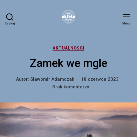
Szukaj
Menu
okfoto.pl
Kategorie
AKTUALNOŚCI
Zamek we mgle
Autor:
Slawomir Adamczak
18 czerwca 2023
do
Brak komentarzy
Zamek
we
mgle