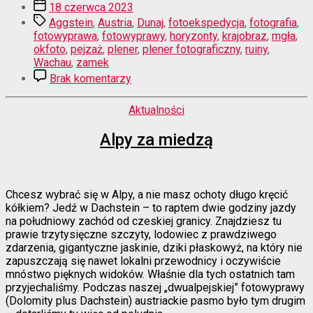
wpisu
Data
18 czerwca 2023
wpisu
Tagi
Aggstein
,
Austria
,
Dunaj
,
fotoekspedycja
,
fotografia
,
fotowyprawa
,
fotowyprawy
,
horyzonty
,
krajobraz
,
mgła
,
okfoto
,
pejzaż
,
plener
,
plener fotograficzny
,
ruiny
,
Wachau
,
zamek
do
Brak komentarzy
Zamek
we
Kategorie
Aktualności
mgle
Alpy za miedzą
Chcesz wybrać się w Alpy, a nie masz ochoty długo kręcić
kółkiem? Jedź w Dachstein – to raptem dwie godziny jazdy
na południowy zachód od czeskiej granicy. Znajdziesz tu
prawie trzytysięczne szczyty, lodowiec z prawdziwego
zdarzenia, gigantyczne jaskinie, dziki płaskowyż, na który nie
zapuszczają się nawet lokalni przewodnicy i oczywiście
mnóstwo pięknych widoków. Właśnie dla tych ostatnich tam
przyjechaliśmy. Podczas naszej „dwualpejskiej” fotowyprawy
(Dolomity plus Dachstein) austriackie pasmo było tym drugim