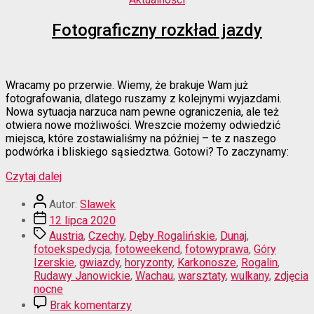
Dunajem
Fotograficzny rozkład jazdy
Wracamy po przerwie. Wiemy, że brakuje Wam już
fotografowania, dlatego ruszamy z kolejnymi wyjazdami.
Nowa sytuacja narzuca nam pewne ograniczenia, ale też
otwiera nowe możliwości. Wreszcie możemy odwiedzić
miejsca, które zostawialiśmy na później – te z naszego
podwórka i bliskiego sąsiedztwa. Gotowi? To zaczynamy:
“Fotograficzny
Czytaj dalej
rozkład
Autor
jazdy”
Autor:
Slawek
wpisu
Data
12 lipca 2020
wpisu
Tagi
Austria
,
Czechy
,
Dęby Rogalińskie
,
Dunaj
,
fotoekspedycja
,
fotoweekend
,
fotowyprawa
,
Góry
Izerskie
,
gwiazdy
,
horyzonty
,
Karkonosze
,
Rogalin
,
Rudawy Janowickie
,
Wachau
,
warsztaty
,
wulkany
,
zdjęcia
nocne
do
Brak komentarzy