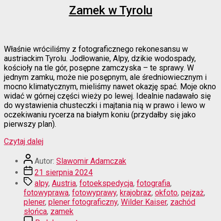
Zamek w Tyrolu
Właśnie wróciliśmy z fotograficznego rekonesansu w
austriackim Tyrolu. Jodłowanie, Alpy, dzikie wodospady,
kościoły na tle gór, posępne zamczyska – te sprawy. W
jednym zamku, może nie posępnym, ale średniowiecznym i
mocno klimatycznym, mieliśmy nawet okazję spać. Moje okno
widać w górnej części wieży po lewej. Idealnie nadawało się
do wystawienia chusteczki i majtania nią w prawo i lewo w
oczekiwaniu rycerza na białym koniu (przydałby się jako
pierwszy plan).
“Zamek
Czytaj dalej
w
Autor
Tyrolu”
Autor:
Slawomir Adamczak
wpisu
Data
21 sierpnia 2024
wpisu
Tagi
alpy
,
Austria
,
fotoekspedycja
,
fotografia
,
fotowyprawa
,
fotowyprawy
,
krajobraz
,
okfoto
,
pejzaż
,
plener
,
plener fotograficzny
,
Wilder Kaiser
,
zachód
słońca
,
zamek
do