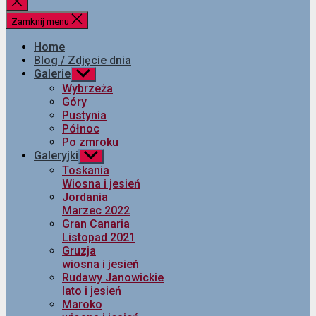
Zamknij
wyszukiwanie
Zamknij menu
Home
Blog / Zdjęcie dnia
Galerie
Pokaż
podmenu
Wybrzeża
Góry
Pustynia
Północ
Po zmroku
Galeryjki
Pokaż
podmenu
Toskania
Wiosna i jesień
Jordania
Marzec 2022
Gran Canaria
Listopad 2021
Gruzja
wiosna i jesień
Rudawy Janowickie
lato i jesień
Maroko