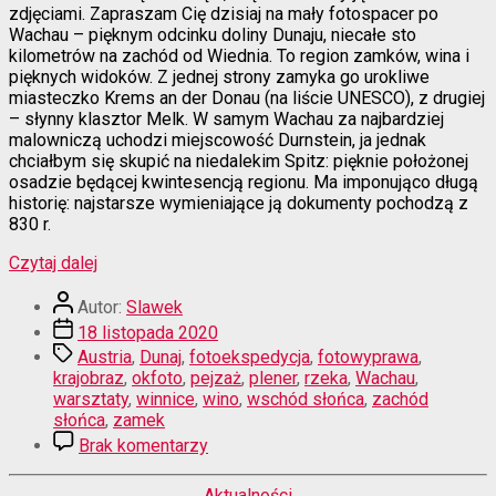
zdjęciami. Zapraszam Cię dzisiaj na mały fotospacer po
Wachau – pięknym odcinku doliny Dunaju, niecałe sto
kilometrów na zachód od Wiednia. To region zamków, wina i
pięknych widoków. Z jednej strony zamyka go urokliwe
miasteczko Krems an der Donau (na liście UNESCO), z drugiej
– słynny klasztor Melk. W samym Wachau za najbardziej
malowniczą uchodzi miejscowość Durnstein, ja jednak
chciałbym się skupić na niedalekim Spitz: pięknie położonej
osadzie będącej kwintesencją regionu. Ma imponująco długą
historię: najstarsze wymieniające ją dokumenty pochodzą z
830 r.
“Zamek
Czytaj dalej
nad
Autor
Dunajem”
Autor:
Slawek
wpisu
Data
18 listopada 2020
wpisu
Tagi
Austria
,
Dunaj
,
fotoekspedycja
,
fotowyprawa
,
krajobraz
,
okfoto
,
pejzaż
,
plener
,
rzeka
,
Wachau
,
warsztaty
,
winnice
,
wino
,
wschód słońca
,
zachód
słońca
,
zamek
do
Brak komentarzy
Zamek
nad
Kategorie
Aktualności