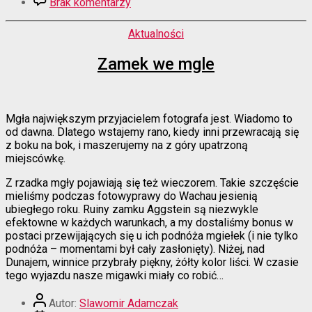
Brak komentarzy
Zamek
w
Kategorie
Aktualności
Tyrolu
Zamek we mgle
Mgła największym przyjacielem fotografa jest. Wiadomo to
od dawna. Dlatego wstajemy rano, kiedy inni przewracają się
z boku na bok, i maszerujemy na z góry upatrzoną
miejscówkę.
Z rzadka mgły pojawiają się też wieczorem. Takie szczęście
mieliśmy podczas fotowyprawy do Wachau jesienią
ubiegłego roku. Ruiny zamku Aggstein są niezwykle
efektowne w każdych warunkach, a my dostaliśmy bonus w
postaci przewijających się u ich podnóża mgiełek (i nie tylko
podnóża – momentami był cały zasłonięty). Niżej, nad
Dunajem, winnice przybrały piękny, żółty kolor liści. W czasie
tego wyjazdu nasze migawki miały co robić…
Autor
Autor:
Slawomir Adamczak