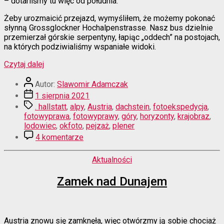
– dotarliśmy tu więc od południa.
Żeby urozmaicić przejazd, wymyśliłem, że możemy pokonać
słynną Grossglockner Hochalpenstrasse. Nasz bus dzielnie
przemierzał górskie serpentyny, łapiąc „oddech” na postojach,
na których podziwialiśmy wspaniałe widoki.
“Alpy
Czytaj dalej
za
Autor
miedzą”
Autor:
Slawomir Adamczak
wpisu
Data
1 sierpnia 2021
wpisu
Tagi
. hallstatt
,
alpy
,
Austria
,
dachstein
,
fotoekspedycja
,
fotowyprawa
,
fotowyprawy
,
góry
,
horyzonty
,
krajobraz
,
lodowiec
,
okfoto
,
pejzaż
,
plener
do
4 komentarze
Alpy
za
Kategorie
Aktualności
miedzą
Zamek nad Dunajem
Austria znowu się zamknęła, więc otwórzmy ją sobie chociaż