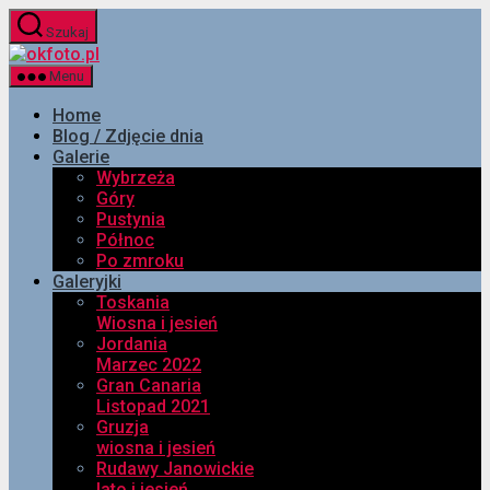
Przejdź
Szukaj
do
okfoto.pl
treści
Menu
Home
Blog / Zdjęcie dnia
Galerie
Wybrzeża
Góry
Pustynia
Północ
Po zmroku
Galeryjki
Toskania
Wiosna i jesień
Jordania
Marzec 2022
Gran Canaria
Listopad 2021
Gruzja
wiosna i jesień
Rudawy Janowickie
lato i jesień