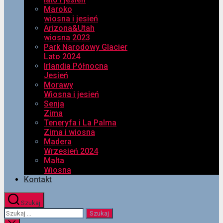
Maroko
wiosna i jesień
Arizona&Utah
wiosna 2023
Park Narodowy Glacier
Lato 2024
Irlandia Północna
Jesień
Morawy
Wiosna i jesień
Senja
Zima
Teneryfa i La Palma
Zima i wiosna
Madera
Wrzesień 2024
Malta
Wiosna
Kontakt
Szukaj
Szukaj: