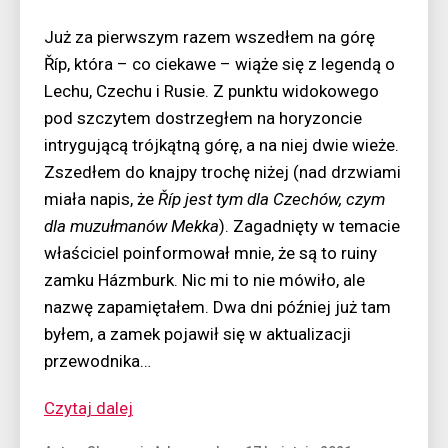
Już za pierwszym razem wszedłem na górę
Říp, która – co ciekawe – wiąże się z legendą o
Lechu, Czechu i Rusie. Z punktu widokowego
pod szczytem dostrzegłem na horyzoncie
intrygującą trójkątną górę, a na niej dwie wieże.
Zszedłem do knajpy trochę niżej (nad drzwiami
miała napis, że
Říp jest tym dla Czechów, czym
dla muzułmanów Mekka
). Zagadnięty w temacie
właściciel poinformował mnie, że są to ruiny
zamku Házmburk. Nic mi to nie mówiło, ale
nazwę zapamiętałem. Dwa dni później już tam
byłem, a zamek pojawił się w aktualizacji
przewodnika…
“Czeskie
Czytaj dalej
stożki”