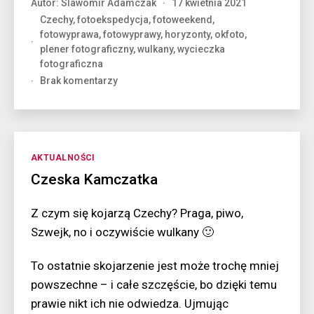
Autor:
Slawomir Adamczak
17 kwietnia 2021
Czechy
,
fotoekspedycja
,
fotoweekend
,
fotowyprawa
,
fotowyprawy
,
horyzonty
,
okfoto
,
plener fotograficzny
,
wulkany
,
wycieczka
fotograficzna
do
Brak komentarzy
Czeskie
stożki
Kategorie
AKTUALNOŚCI
Czeska Kamczatka
Z czym się kojarzą Czechy? Praga, piwo,
Szwejk, no i oczywiście wulkany 🙂
To ostatnie skojarzenie jest może trochę mniej
powszechne – i całe szczęście, bo dzięki temu
prawie nikt ich nie odwiedza. Ujmując