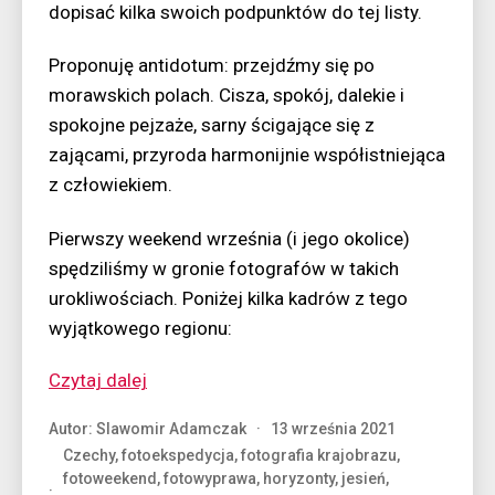
dopisać kilka swoich podpunktów do tej listy.
Proponuję antidotum: przejdźmy się po
morawskich polach. Cisza, spokój, dalekie i
spokojne pejzaże, sarny ścigające się z
zającami, przyroda harmonijnie współistniejąca
z człowiekiem.
Pierwszy weekend września (i jego okolice)
spędziliśmy w gronie fotografów w takich
urokliwościach. Poniżej kilka kadrów z tego
wyjątkowego regionu:
“A
Czytaj dalej
może
Autor:
Slawomir Adamczak
13 września 2021
by
Czechy
,
fotoekspedycja
,
fotografia krajobrazu
,
tak…
fotoweekend
,
fotowyprawa
,
horyzonty
,
jesień
,
uciec