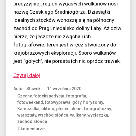
precyzyjniej, region wygasłych wulkanów nosi
nazwę Czeskiego Średniogórza. Dziesiątki
idealnych stożków wznoszą się na północny
zachód od Pragi, niedaleko doliny Łaby. Aż dziw
bierze, że jeszcze nie zwąchali ich
fotografowie: teren jest wręcz stworzony do
krajobrazowych eksploracji. Sporo wulkanów
jest “gołych”, nie porasta ich nic oprócz trawek.
“Czeska
Czytaj dalej
Kamczatka”
Autor:
Slawek
11 września 2020
Czechy
,
fotoekspedycja
,
fotografia
,
fotoweekend
,
fotowyprawa
,
góry
,
horyzonty
,
Kamczatka
,
okfoto
,
plener
,
plener fotograficzny
,
warsztaty
,
wschód słońca
,
wulkany
,
wycieczka
,
zachód słońca
do
2 komentarze
Czeska