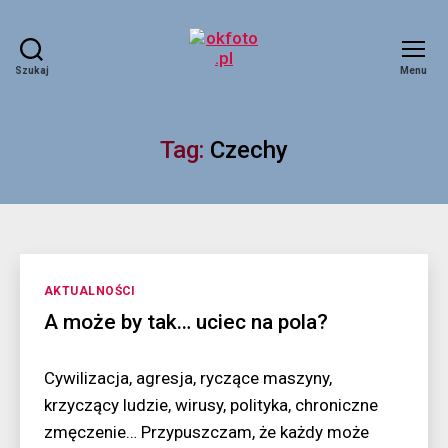
Szukaj
Menu
okfoto.pl
Tag:
Czechy
Kategorie
AKTUALNOŚCI
A może by tak… uciec na pola?
Cywilizacja, agresja, ryczące maszyny,
krzyczący ludzie, wirusy, polityka, chroniczne
zmęczenie… Przypuszczam, że każdy może