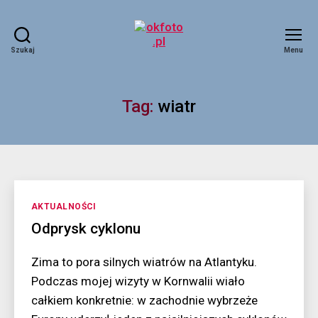
Szukaj
Menu
okfoto.pl
Tag:
wiatr
Kategorie
AKTUALNOŚCI
Odprysk cyklonu
Zima to pora silnych wiatrów na Atlantyku.
Podczas mojej wizyty w Kornwalii wiało
całkiem konkretnie: w zachodnie wybrzeże