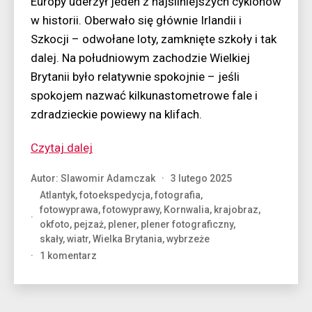
Europy uderzył jeden z najsilniejszych cyklonów
w historii. Oberwało się głównie Irlandii i
Szkocji – odwołane loty, zamknięte szkoły i tak
dalej. Na południowym zachodzie Wielkiej
Brytanii było relatywnie spokojnie – jeśli
spokojem nazwać kilkunastometrowe fale i
zdradzieckie powiewy na klifach.
“Odprysk
Czytaj dalej
cyklonu”
Autor:
Slawomir Adamczak
3 lutego 2025
Atlantyk
,
fotoekspedycja
,
fotografia
,
fotowyprawa
,
fotowyprawy
,
Kornwalia
,
krajobraz
,
okfoto
,
pejzaż
,
plener
,
plener fotograficzny
,
skały
,
wiatr
,
Wielka Brytania
,
wybrzeże
do
1 komentarz
Odprysk
cyklonu