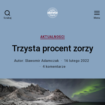
Szukaj
Menu
okfoto.pl
Kategorie
AKTUALNOŚCI
Trzysta procent zorzy
Autor:
Slawomir Adamczak
16 lutego 2022
do
4 komentarze
Trzysta
procent
zorzy