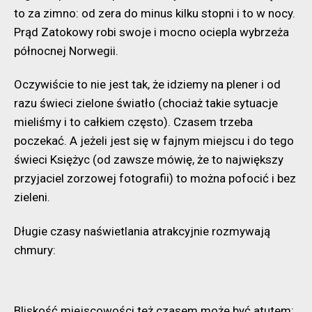
to za zimno: od zera do minus kilku stopni i to w nocy.
Prąd Zatokowy robi swoje i mocno ociepla wybrzeża
północnej Norwegii.
Oczywiście to nie jest tak, że idziemy na plener i od
razu świeci zielone światło (chociaż takie sytuacje
mieliśmy i to całkiem często). Czasem trzeba
poczekać. A jeżeli jest się w fajnym miejscu i do tego
świeci Księżyc (od zawsze mówię, że to największy
przyjaciel zorzowej fotografii) to można pofocić i bez
zieleni.
Długie czasy naświetlania atrakcyjnie rozmywają
chmury:
Bliskość miejscowości też czasem może być atutem: