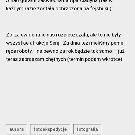
A nad górami zaświeciła Lampa Aladyna (tak w
każdym razie została ochrzczona na fejsbuku):
Zorza ewidentnie nas rozpieszczała, ale to nie były
wszystkie atrakcje Senji. Za dnia też mieliśmy pełne
ręce roboty. I na pewno za rok będzie tak samo – już
teraz zapraszam chętnych (termin podam wkrótce).