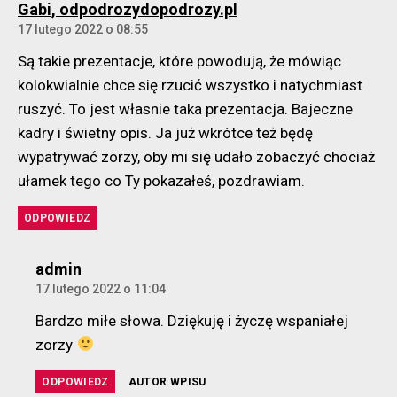
komentarz:
Gabi, odpodrozydopodrozy.pl
17 lutego 2022 o 08:55
Są takie prezentacje, które powodują, że mówiąc
kolokwialnie chce się rzucić wszystko i natychmiast
ruszyć. To jest własnie taka prezentacja. Bajeczne
kadry i świetny opis. Ja już wkrótce też będę
wypatrywać zorzy, oby mi się udało zobaczyć chociaż
ułamek tego co Ty pokazałeś, pozdrawiam.
ODPOWIEDZ
komentarz:
admin
17 lutego 2022 o 11:04
Bardzo miłe słowa. Dziękuję i życzę wspaniałej
zorzy
ODPOWIEDZ
AUTOR WPISU