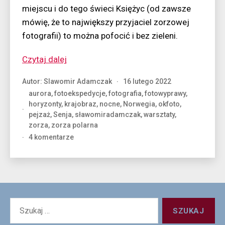
miejscu i do tego świeci Księżyc (od zawsze
mówię, że to największy przyjaciel zorzowej
fotografii) to można pofocić i bez zieleni.
“Trzysta
Czytaj dalej
procent
Autor:
Slawomir Adamczak
16 lutego 2022
zorzy”
aurora
,
fotoekspedycje
,
fotografia
,
fotowyprawy
,
horyzonty
,
krajobraz
,
nocne
,
Norwegia
,
okfoto
,
pejzaż
,
Senja
,
sławomiradamczak
,
warsztaty
,
zorza
,
zorza polarna
do
4 komentarze
Trzysta
procent
zorzy
Szukaj: