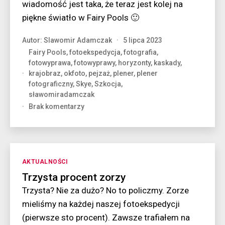
wiadomość jest taka, że teraz jest kolej na
piękne światło w Fairy Pools 🙂
Autor:
Slawomir Adamczak
5 lipca 2023
Fairy Pools
,
fotoekspedycja
,
fotografia
,
fotowyprawa
,
fotowyprawy
,
horyzonty
,
kaskady
,
krajobraz
,
okfoto
,
pejzaż
,
plener
,
plener
fotograficzny
,
Skye
,
Szkocja
,
sławomiradamczak
do
Brak komentarzy
Dolina
basenów
Kategorie
AKTUALNOŚCI
Trzysta procent zorzy
Trzysta? Nie za dużo? No to policzmy. Zorze
mieliśmy na każdej naszej fotoekspedycji
(pierwsze sto procent). Zawsze trafiałem na