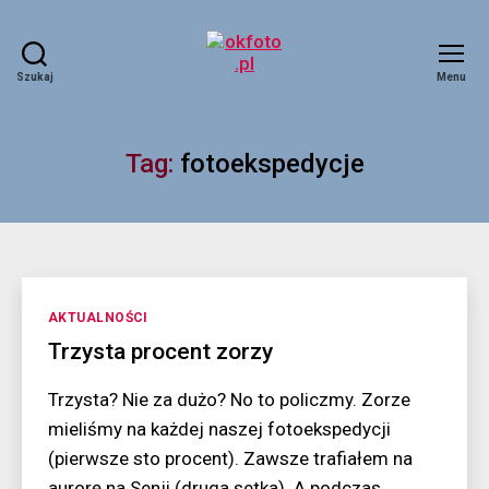
Szukaj
Menu
okfoto.pl
Tag:
fotoekspedycje
Kategorie
AKTUALNOŚCI
Trzysta procent zorzy
Trzysta? Nie za dużo? No to policzmy. Zorze
mieliśmy na każdej naszej fotoekspedycji
(pierwsze sto procent). Zawsze trafiałem na
aurorę na Senji (druga setka). A podczas