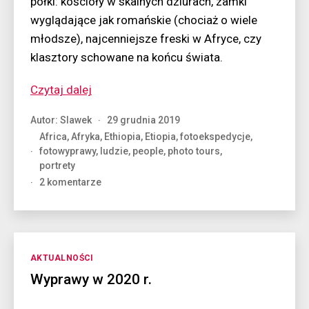
półki: kościoły w skalnych dziurach, zamki
wyglądające jak romańskie (chociaż o wiele
młodsze), najcenniejsze freski w Afryce, czy
klasztory schowane na końcu świata.
“Kraj
Czytaj dalej
pięknych
Autor:
Slawek
29 grudnia 2019
ludzi”
Africa
,
Afryka
,
Ethiopia
,
Etiopia
,
fotoekspedycje
,
fotowyprawy
,
ludzie
,
people
,
photo tours
,
portrety
do
2 komentarze
Kraj
pięknych
ludzi
Kategorie
AKTUALNOŚCI
Wyprawy w 2020 r.