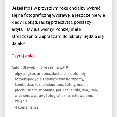
Jeżeli ktoś w przyszłym roku chciałby wybrać
się na fotograficzną wyprawę, a jeszcze nie wie
kiedy i dokąd, radzę przeczytać poniższy
artykuł. My już wiemy! Poniżej małe
streszczenie. Zapraszam do lektury. Będzie się
działo!
“Wyprawy
Czytaj dalej
w
Autor:
Slawek
6 września 2019
2020
alpy
,
angkor
,
arizona
,
dachstein
,
dolomity
,
r.”
fotoekspedycje
,
fotowyprawy
,
horyzonty
,
kambodża
,
kazachstan
,
laos
,
Lofoty
,
machu
picchu
,
malta
,
montana
,
peru
,
tajlandia
,
usa
,
utah
,
wietnam
,
wyprawy fotograficzne
,
yellowstone
,
zdjęcia
do
4 komentarze
Wyprawy