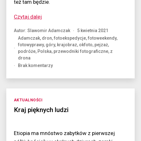
też tam będzie.
“Nowe
Czytaj dalej
Okfoto”
Autor:
Slawomir Adamczak
5 kwietnia 2021
Adamczak
,
dron
,
fotoekspedycje
,
fotoweekendy
,
fotowyprawy
,
góry
,
krajobraz
,
okfoto
,
pejzaż
,
podróże
,
Polska
,
przewodniki fotograficzne
,
z
drona
do
Brak komentarzy
Nowe
Okfoto
Kategorie
AKTUALNOŚCI
Kraj pięknych ludzi
Etiopia ma mnóstwo zabytków z pierwszej