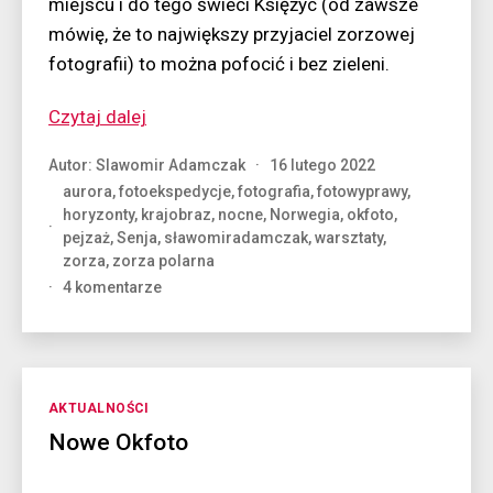
miejscu i do tego świeci Księżyc (od zawsze
mówię, że to największy przyjaciel zorzowej
fotografii) to można pofocić i bez zieleni.
“Trzysta
Czytaj dalej
procent
Autor:
Slawomir Adamczak
16 lutego 2022
zorzy”
aurora
,
fotoekspedycje
,
fotografia
,
fotowyprawy
,
horyzonty
,
krajobraz
,
nocne
,
Norwegia
,
okfoto
,
pejzaż
,
Senja
,
sławomiradamczak
,
warsztaty
,
zorza
,
zorza polarna
do
4 komentarze
Trzysta
procent
zorzy
Kategorie
AKTUALNOŚCI
Nowe Okfoto