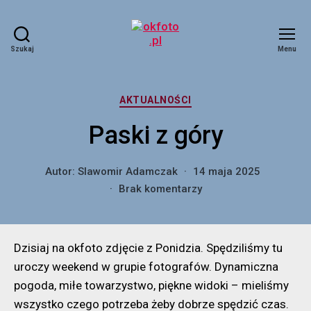
Szukaj
Menu
okfoto.pl
Kategorie
AKTUALNOŚCI
Paski z góry
Autor:
Slawomir Adamczak
14 maja 2025
do
Brak komentarzy
Paski
z
góry
Dzisiaj na okfoto zdjęcie z Ponidzia. Spędziliśmy tu
uroczy weekend w grupie fotografów. Dynamiczna
pogoda, miłe towarzystwo, piękne widoki – mieliśmy
wszystko czego potrzeba żeby dobrze spędzić czas.