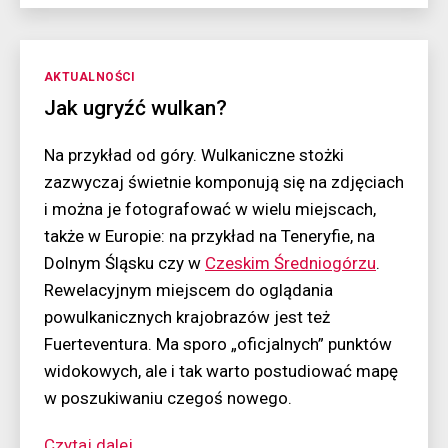
nad
lawowym
gniazdem
Kategorie
AKTUALNOŚCI
Jak ugryźć wulkan?
Na przykład od góry. Wulkaniczne stożki
zazwyczaj świetnie komponują się na zdjęciach
i można je fotografować w wielu miejscach,
także w Europie: na przykład na Teneryfie, na
Dolnym Śląsku czy w
Czeskim Średniogórzu
.
Rewelacyjnym miejscem do oglądania
powulkanicznych krajobrazów jest też
Fuerteventura. Ma sporo „oficjalnych” punktów
widokowych, ale i tak warto postudiować mapę
w poszukiwaniu czegoś nowego.
“Jak
Czytaj dalej