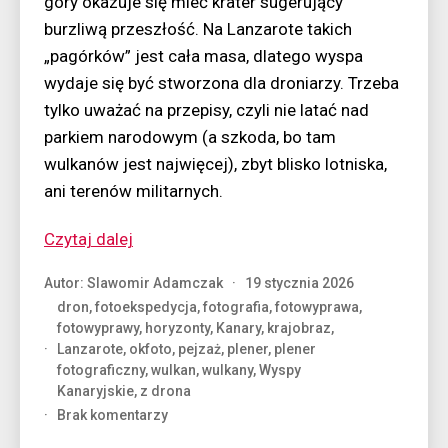
góry okazuje się mieć krater sugerujący
burzliwą przeszłość. Na Lanzarote takich
„pagórków” jest cała masa, dlatego wyspa
wydaje się być stworzona dla droniarzy. Trzeba
tylko uważać na przepisy, czyli nie latać nad
parkiem narodowym (a szkoda, bo tam
wulkanów jest najwięcej), zbyt blisko lotniska,
ani terenów militarnych.
“Lot
Czytaj dalej
nad
Autor:
Slawomir Adamczak
19 stycznia 2026
lawowym
dron
,
fotoekspedycja
,
fotografia
,
fotowyprawa
,
gniazdem”
fotowyprawy
,
horyzonty
,
Kanary
,
krajobraz
,
Lanzarote
,
okfoto
,
pejzaż
,
plener
,
plener
fotograficzny
,
wulkan
,
wulkany
,
Wyspy
Kanaryjskie
,
z drona
do
Brak komentarzy
Lot