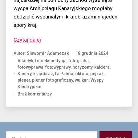
najbardziej na północny zachód wysunięta
wyspa Archipelagu Kanaryjskiego mogłaby
obdzielić wspaniałymi krajobrazami niejeden
spory kraj.
“La
Czytaj dalej
Palma
Autor:
Slawomir Adamczak
18 grudnia 2024
–
Atlantyk
,
fotoekspedycja
,
fotografia
,
wyspa
fotowyprawa
,
fotowyprawy
,
horyzonty
,
kaldera
,
różnorodności”
Kanary
,
krajobraz
,
La Palma
,
okfoto
,
pejzaż
,
plener
,
plener fotograficzny
,
wulkan
,
Wyspy
Kanaryjskie
do
Brak komentarzy
La
Palma
–
wyspa
różnorodności
Szukaj: