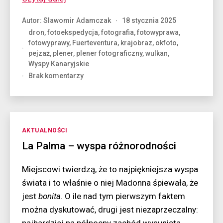
ugryźć
Autor:
Slawomir Adamczak
18 stycznia 2025
wulkan?”
dron
,
fotoekspedycja
,
fotografia
,
fotowyprawa
,
fotowyprawy
,
Fuerteventura
,
krajobraz
,
okfoto
,
pejzaż
,
plener
,
plener fotograficzny
,
wulkan
,
Wyspy Kanaryjskie
do
Brak komentarzy
Jak
ugryźć
wulkan?
Kategorie
AKTUALNOŚCI
La Palma – wyspa różnorodności
Miejscowi twierdzą, że to najpiękniejsza wyspa
świata i to właśnie o niej Madonna śpiewała, że
jest
bonita
. O ile nad tym pierwszym faktem
można dyskutować, drugi jest niezaprzeczalny: