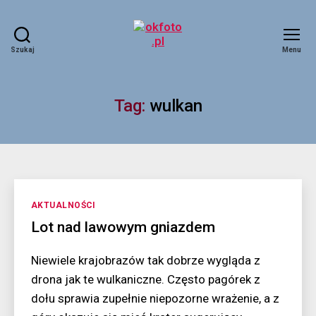
Szukaj
Menu
okfoto.pl
Tag:
wulkan
Kategorie
AKTUALNOŚCI
Lot nad lawowym gniazdem
Niewiele krajobrazów tak dobrze wygląda z
drona jak te wulkaniczne. Często pagórek z
dołu sprawia zupełnie niepozorne wrażenie, a z