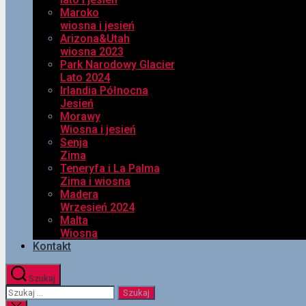
Maroko
wiosna i jesień
Arizona&Utah
wiosna 2023
Park Narodowy Glacier
Lato 2024
Irlandia Północna
Jesień
Morawy
Wiosna i jesień
Senja
Zima
Teneryfa i La Palma
Zima i wiosna
Madera
Wrzesień 2024
Malta
Wiosna
Kontakt
Szukaj
Szukaj: