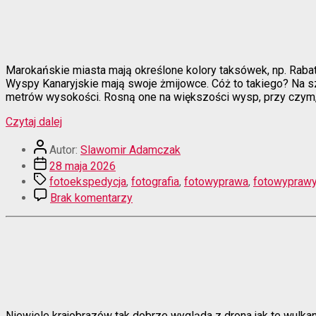
Marokańskie miasta mają określone kolory taksówek, np. Rabat 
Wyspy Kanaryjskie mają swoje żmijowce. Cóż to takiego? Na sz
metrów wysokości. Rosną one na większości wysp, przy czym, co
“Teneryfa
Czytaj dalej
i
Autor
La
Autor:
Slawomir Adamczak
wpisu
Palma,
Data
28 maja 2026
czyli
wpisu
Tagi
fotoekspedycja
,
fotografia
,
fotowyprawa
,
fotowypraw
niezłe
do
Brak komentarzy
kwiatki”
Teneryfa
i
La
Palma,
czyli
niezłe
kwiatki
Niewiele krajobrazów tak dobrze wygląda z drona jak te wulkan