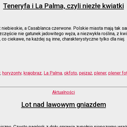
Teneryfa i La Palma, czyli niezłe kwiatki
niebieskie, a Casablanca czerwone. Polskie miasta mają tak samo
częście nie gatunek jadowitego węża, a niezwykła roślina, z kw
 ciekawe, na każdej są inne, charakterystyczne tylko dla niej.
y
,
horyzonty
,
krajobraz
,
La Palma
,
okfoto
,
pejzaż
,
plener
,
plener fo
Kategorie
Aktualności
Lot nad lawowym gniazdem
iczne. Często pagórek z dołu sprawia zupełnie niepozorne wraże