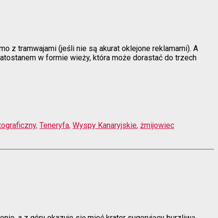
 z tramwajami (jeśli nie są akurat oklejone reklamami). A
iatostanem w formie wieży, która może dorastać do trzech
tograficzny
,
Teneryfa
,
Wyspy Kanaryjskie
,
żmijowiec
nie, a z góry okazuje się mieć krater sugerujący burzliwą