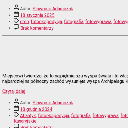
ugryźć
Autor
wulkan?”
Autor:
Slawomir Adamczak
wpisu
Data
18 stycznia 2025
wpisu
Tagi
dron
,
fotoekspedycja
,
fotografia
,
fotowyprawa
,
fotowy
do
Brak komentarzy
Jak
ugryźć
wulkan?
Miejscowi twierdzą, że to najpiękniejsza wyspa świata i to wła
najbardziej na północny zachód wysunięta wyspa Archipelagu K
“La
Czytaj dalej
Palma
Autor
–
Autor:
Slawomir Adamczak
wpisu
wyspa
Data
18 grudnia 2024
różnorodności”
wpisu
Tagi
Atlantyk
,
fotoekspedycja
,
fotografia
,
fotowyprawa
,
fot
Kanaryjskie
do
Brak komentarzy