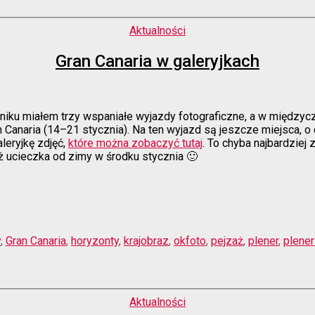
Kategorie
Aktualności
Gran Canaria w galeryjkach
erniku miałem trzy wspaniałe wyjazdy fotograficzne, a w między
 Canaria (14–21 stycznia). Na ten wyjazd są jeszcze miejsca, o
leryjkę zdjęć,
które można zobaczyć tutaj
. To chyba najbardzie
iż ucieczka od zimy w środku stycznia 🙂
y
,
Gran Canaria
,
horyzonty
,
krajobraz
,
okfoto
,
pejzaż
,
plener
,
plener
Kategorie
Aktualności