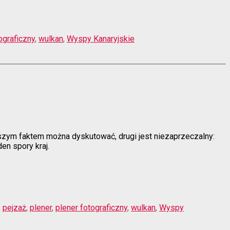
ograficzny
,
wulkan
,
Wyspy Kanaryjskie
wszym faktem można dyskutować, drugi jest niezaprzeczalny:
en spory kraj.
,
pejzaż
,
plener
,
plener fotograficzny
,
wulkan
,
Wyspy