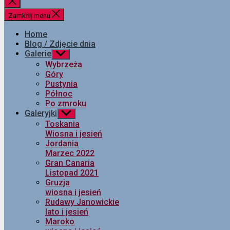
Zamknij
wyszukiwanie
Zamknij menu
Home
Blog / Zdjęcie dnia
Galerie
Pokaż
podmenu
Wybrzeża
Góry
Pustynia
Północ
Po zmroku
Galeryjki
Pokaż
podmenu
Toskania
Wiosna i jesień
Jordania
Marzec 2022
Gran Canaria
Listopad 2021
Gruzja
wiosna i jesień
Rudawy Janowickie
lato i jesień
Maroko