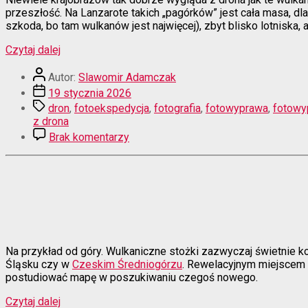
przeszłość. Na Lanzarote takich „pagórków” jest cała masa, dl
szkoda, bo tam wulkanów jest najwięcej), zbyt blisko lotniska, a
“Lot
Czytaj dalej
nad
Autor
lawowym
Autor:
Slawomir Adamczak
wpisu
gniazdem”
Data
19 stycznia 2026
wpisu
Tagi
dron
,
fotoekspedycja
,
fotografia
,
fotowyprawa
,
fotowy
z drona
do
Brak komentarzy
Lot
nad
lawowym
gniazdem
Na przykład od góry. Wulkaniczne stożki zazwyczaj świetnie ko
Śląsku czy w
Czeskim Średniogórzu
. Rewelacyjnym miejscem d
postudiować mapę w poszukiwaniu czegoś nowego.
“Jak
Czytaj dalej