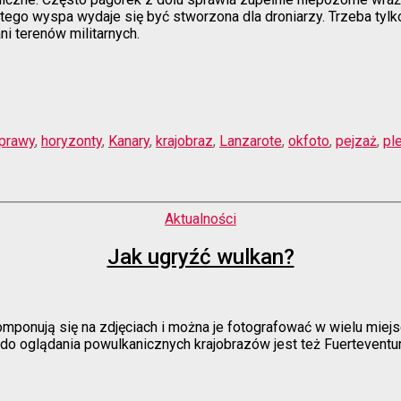
atego wyspa wydaje się być stworzona dla droniarzy. Trzeba tylk
ni terenów militarnych.
prawy
,
horyzonty
,
Kanary
,
krajobraz
,
Lanzarote
,
okfoto
,
pejzaż
,
pl
Kategorie
Aktualności
Jak ugryźć wulkan?
mponują się na zdjęciach i można je fotografować w wielu miejsc
o oglądania powulkanicznych krajobrazów jest też Fuerteventura