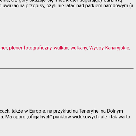
o uważać na przepisy, czyli nie latać nad parkiem narodowym (a
ener
,
plener fotograficzny
,
wulkan
,
wulkany
,
Wyspy Kanaryjskie
,
ach, także w Europie: na przykład na Teneryfie, na Dolnym
. Ma sporo „oficjalnych” punktów widokowych, ale i tak warto