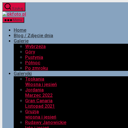
Przejdź
Szukaj
do
okfoto.pl
treści
Menu
Home
Blog / Zdjęcie dnia
Galerie
Wybrzeża
Góry
Pustynia
Północ
Po zmroku
Galeryjki
Toskania
Wiosna i jesień
Jordania
Marzec 2022
Gran Canaria
Listopad 2021
Gruzja
wiosna i jesień
Rudawy Janowickie
lato i jesień