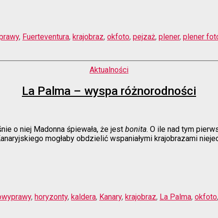
prawy
,
Fuerteventura
,
krajobraz
,
okfoto
,
pejzaż
,
plener
,
plener fot
Kategorie
Aktualności
La Palma – wyspa różnorodności
śnie o niej Madonna śpiewała, że jest
bonita
. O ile nad tym pier
anaryjskiego mogłaby obdzielić wspaniałymi krajobrazami niejed
owyprawy
,
horyzonty
,
kaldera
,
Kanary
,
krajobraz
,
La Palma
,
okfoto