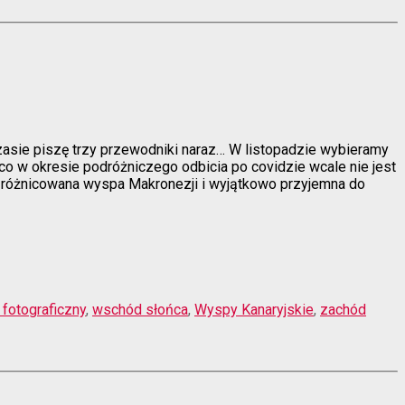
czasie piszę trzy przewodniki naraz… W listopadzie wybieramy
 co w okresie podróżniczego odbicia po covidzie wcale nie jest
j zróżnicowana wyspa Makronezji i wyjątkowo przyjemna do
 fotograficzny
,
wschód słońca
,
Wyspy Kanaryjskie
,
zachód