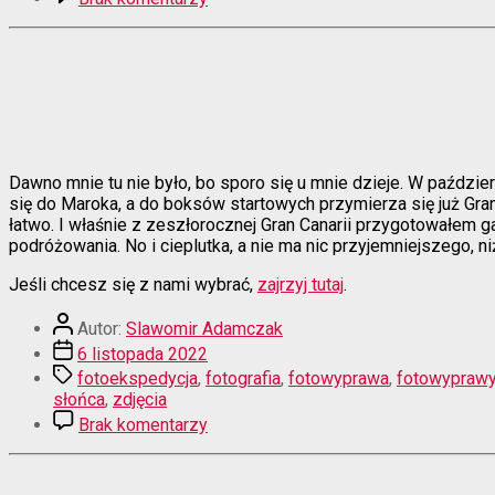
La
Palma
–
wyspa
różnorodności
Dawno mnie tu nie było, bo sporo się u mnie dzieje. W paździ
się do Maroka, a do boksów startowych przymierza się już Gran
łatwo. I właśnie z zeszłorocznej Gran Canarii przygotowałem ga
podróżowania. No i cieplutka, a nie ma nic przyjemniejszego, n
Jeśli chcesz się z nami wybrać,
zajrzyj tutaj
.
Autor
Autor:
Slawomir Adamczak
wpisu
Data
6 listopada 2022
wpisu
Tagi
fotoekspedycja
,
fotografia
,
fotowyprawa
,
fotowypraw
słońca
,
zdjęcia
do
Brak komentarzy
Gran
Canaria
w