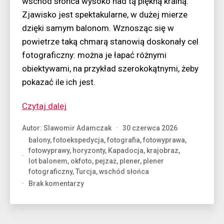
wschód słońca wysoko nad tą piękną krainą.
Zjawisko jest spektakularne, w dużej mierze
dzięki samym balonom. Wznosząc się w
powietrze taką chmarą stanowią doskonały cel
fotograficzny: można je łapać różnymi
obiektywami, na przykład szerokokątnymi, żeby
pokazać ile ich jest.
“Inwazja
Czytaj dalej
balonów”
Autor:
Slawomir Adamczak
30 czerwca 2026
balony
,
fotoekspedycja
,
fotografia
,
fotowyprawa
,
fotowyprawy
,
horyzonty
,
Kapadocja
,
krajobraz
,
lot balonem
,
okfoto
,
pejzaż
,
plener
,
plener
fotograficzny
,
Turcja
,
wschód słońca
do
Brak komentarzy
Inwazja
balonów