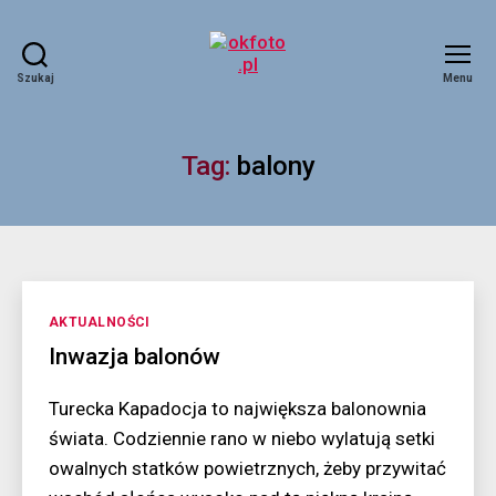
Szukaj
Menu
okfoto.pl
Tag:
balony
Kategorie
AKTUALNOŚCI
Inwazja balonów
Turecka Kapadocja to największa balonownia
świata. Codziennie rano w niebo wylatują setki
owalnych statków powietrznych, żeby przywitać