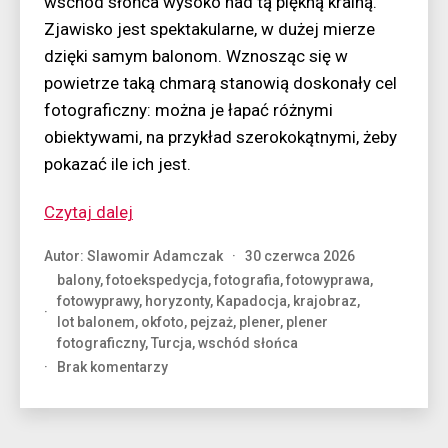
wschód słońca wysoko nad tą piękną krainą.
Zjawisko jest spektakularne, w dużej mierze
dzięki samym balonom. Wznosząc się w
powietrze taką chmarą stanowią doskonały cel
fotograficzny: można je łapać różnymi
obiektywami, na przykład szerokokątnymi, żeby
pokazać ile ich jest.
“Inwazja
Czytaj dalej
balonów”
Autor:
Slawomir Adamczak
30 czerwca 2026
balony
,
fotoekspedycja
,
fotografia
,
fotowyprawa
,
fotowyprawy
,
horyzonty
,
Kapadocja
,
krajobraz
,
lot balonem
,
okfoto
,
pejzaż
,
plener
,
plener
fotograficzny
,
Turcja
,
wschód słońca
do
Brak komentarzy
Inwazja
balonów