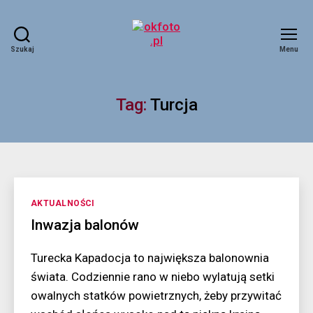
Szukaj
Menu
okfoto.pl
Tag:
Turcja
Kategorie
AKTUALNOŚCI
Inwazja balonów
Turecka Kapadocja to największa balonownia
świata. Codziennie rano w niebo wylatują setki
owalnych statków powietrznych, żeby przywitać