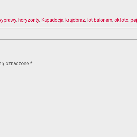
wyprawy
,
horyzonty
,
Kapadocja
,
krajobraz
,
lot balonem
,
okfoto
,
pe
są oznaczone
*