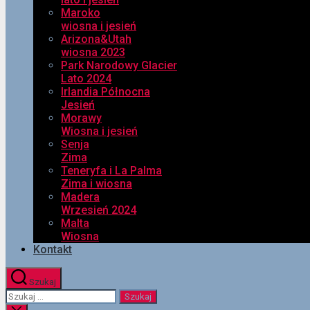
Maroko
wiosna i jesień
Arizona&Utah
wiosna 2023
Park Narodowy Glacier
Lato 2024
Irlandia Północna
Jesień
Morawy
Wiosna i jesień
Senja
Zima
Teneryfa i La Palma
Zima i wiosna
Madera
Wrzesień 2024
Malta
Wiosna
Kontakt
Szukaj
Szukaj: