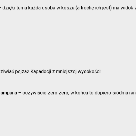
cą – dzięki temu każda osoba w koszu (a trochę ich jest) ma wid
iwiać pejzaż Kapadocji z mniejszej wysokości:
zampana – oczywiście zero zero, w końcu to dopiero siódma ra