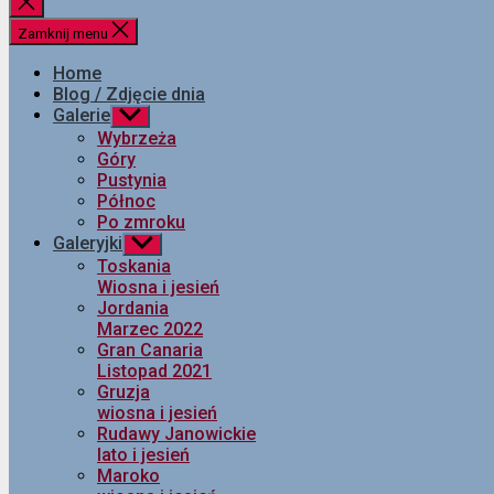
Zamknij
wyszukiwanie
Zamknij menu
Home
Blog / Zdjęcie dnia
Galerie
Pokaż
podmenu
Wybrzeża
Góry
Pustynia
Północ
Po zmroku
Galeryjki
Pokaż
podmenu
Toskania
Wiosna i jesień
Jordania
Marzec 2022
Gran Canaria
Listopad 2021
Gruzja
wiosna i jesień
Rudawy Janowickie
lato i jesień
Maroko