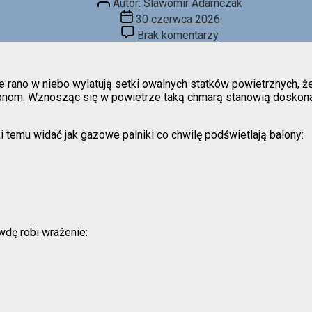
Autor:
Slawomir Adamczak
wpisu
Data
30 czerwca 2026
wpisu
do
Brak komentarzy
Inwazja
balonów
e rano w niebo wylatują setki owalnych statków powietrznych, ż
onom. Wznosząc się w powietrze taką chmarą stanowią doskonały
 temu widać jak gazowe palniki co chwilę podświetlają balony:
wdę robi wrażenie: