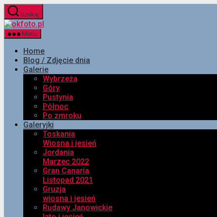
Przejdź
Szukaj
do
okfoto.pl
treści
Menu
Home
Blog / Zdjęcie dnia
Galerie
Wybrzeża
Góry
Pustynia
Północ
Po zmroku
Galeryjki
Toskania
Wiosna i jesień
Jordania
Marzec 2022
Gran Canaria
Listopad 2021
Gruzja
wiosna i jesień
Rudawy Janowickie
lato i jesień