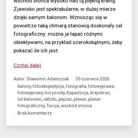
wschód słońca wysoko nad tą piękną krainą.
Zjawisko jest spektakularne, w dużej mierze
dzięki samym balonom. Wznosząc się w
powietrze taką chmarą stanowią doskonały cel
fotograficzny: można je łapać różnymi
obiektywami, na przykład szerokokątnymi, żeby
pokazać ile ich jest.
“Inwazja
Czytaj dalej
balonów”
Autor:
Slawomir Adamczak
30 czerwca 2026
balony
,
fotoekspedycja
,
fotografia
,
fotowyprawa
,
fotowyprawy
,
horyzonty
,
Kapadocja
,
krajobraz
,
lot balonem
,
okfoto
,
pejzaż
,
plener
,
plener
fotograficzny
,
Turcja
,
wschód słońca
do
Brak komentarzy
Inwazja
balonów