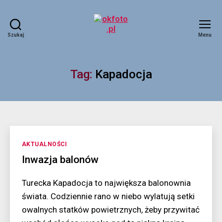
Szukaj
Menu
okfoto.pl
Tag:
Kapadocja
Kategorie
AKTUALNOŚCI
Inwazja balonów
Turecka Kapadocja to największa balonownia
świata. Codziennie rano w niebo wylatują setki
owalnych statków powietrznych, żeby przywitać